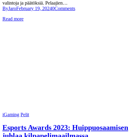
valintoja ja päätöksiä. Pelaajien…
By
Jaro
February 19, 2024
0
Comments
Read more
iGaming
Pelit
Esports Awards 2023: Huippuosaamisen
juhlaa kilpapelimaailmassa