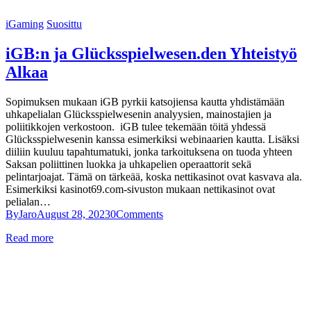
iGaming
Suosittu
iGB:n ja Glücksspielwesen.den Yhteistyö
Alkaa
Sopimuksen mukaan iGB pyrkii katsojiensa kautta yhdistämään
uhkapelialan Glücksspielwesenin analyysien, mainostajien ja
poliitikkojen verkostoon. iGB tulee tekemään töitä yhdessä
Glücksspielwesenin kanssa esimerkiksi webinaarien kautta. Lisäksi
diiliin kuuluu tapahtumatuki, jonka tarkoituksena on tuoda yhteen
Saksan poliittinen luokka ja uhkapelien operaattorit sekä
pelintarjoajat. Tämä on tärkeää, koska nettikasinot ovat kasvava ala.
Esimerkiksi kasinot69.com-sivuston mukaan nettikasinot ovat
pelialan…
By
Jaro
August 28, 2023
0
Comments
Read more