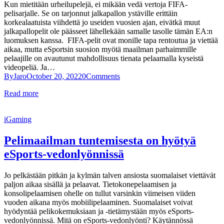
Kun mietitään urheilupelejä, ei mikään vedä vertoja FIFA-
pelisarjalle. Se on tarjonnut jalkapallon ystäville erittäin
korkealaatuista viihdettä jo useiden vuosien ajan, eivätkä muut
jalkapallopelit ole päässeet lähellekään samalle tasolle tämän EA:n
luomuksen kanssa. FIFA-pelit ovat monille tapa rentoutua ja viettää
aikaa, mutta eSportsin suosion myötä maailman parhaimmille
pelaajille on avautunut mahdollisuus tienata pelaamalla kyseistä
videopeliä. Ja…
By
Jaro
October 20, 2022
0
Comments
Read more
iGaming
Pelimaailman tuntemisesta on hyötyä
eSports-vedonlyönnissä
Jo pelkästään pitkän ja kylmän talven ansiosta suomalaiset viettävät
paljon aikaa sisällä ja pelaavat. Tietokonepelaamisen ja
konsolipelaamisen ohelle on tullut varsinkin viimeisen viiden
vuoden aikana myös mobiilipelaaminen. Suomalaiset voivat
hyödyntää pelikokemuksiaan ja -tietämystään myös eSports-
vedonlyönnissä. Mitä on eSports-vedonlyönti? Käytännössä