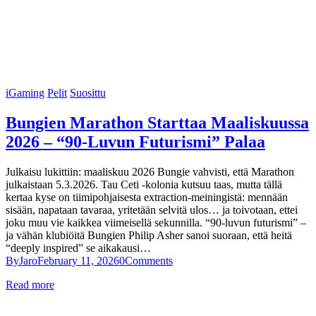
iGaming
Pelit
Suosittu
Bungien Marathon Starttaa Maaliskuussa
2026 – “90-Luvun Futurismi” Palaa
Julkaisu lukittiin: maaliskuu 2026 Bungie vahvisti, että Marathon
julkaistaan 5.3.2026. Tau Ceti -kolonia kutsuu taas, mutta tällä
kertaa kyse on tiimipohjaisesta extraction-meiningistä: mennään
sisään, napataan tavaraa, yritetään selvitä ulos… ja toivotaan, ettei
joku muu vie kaikkea viimeisellä sekunnilla. “90-luvun futurismi” –
ja vähän klubiöitä Bungien Philip Asher sanoi suoraan, että heitä
“deeply inspired” se aikakausi…
By
Jaro
February 11, 2026
0
Comments
Read more