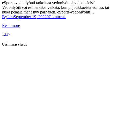
eSports-vedonlyönti tarkoittaa vedonlyöntiä videopeleistä.
Vedonlyöjä voi esimerkiksi veikata, kumpi joukkueista voittaa, tai
kuka pelaaja menestyy parhaiten. eSports-vedonlyönti…
By
Jaro
September 19, 2022
0
Comments
Read more
Posts
Page
Page
Page
1
2
3
>
pagination
Uusimmat viestit