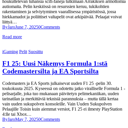
houkuttelevan tuhansia scifi-faneja tutkimaan Arra­kiksen armottomia
autiomaita. Pelin keskiössä on resurssien keruu, tukikohtien
rakentaminen ja selviytyminen vaarallisessa ympäristössä, jossa
hiekkamadot ja poliittiset valtapelit ovat arkipäivää. Pelaajat voivat
liittyä…
By
Jaro
June 7, 2025
0
Comments
Read more
iGaming
Pelit
Suosittu
F1 25: Uusi Näkemys Formula 1:stä
Codemastersilta ja EA Sportsilta
Codemasters ja EA Sports julkaisevat uuden F1 25 -pelin 30.
toukokuuta 2025. Kyseessä on odotettu jatko viralliselle Formula 1 -
pelisarjalle, joka tuo mukanaan päivitetyn pelimekaniikan, uuden
tarinatilan ja merkittäviä teknisiä parannuksia – mutta tällä kertaa
vain uuden sukupolven konsoleille. Vain Uuden Sukupolven
Pelaajille Toisin kuin aiemmat versiot, F1 25 ei ilmesty PlayStation
4:lle tai Xbox…
By
Jaro
May 7, 2025
0
Comments