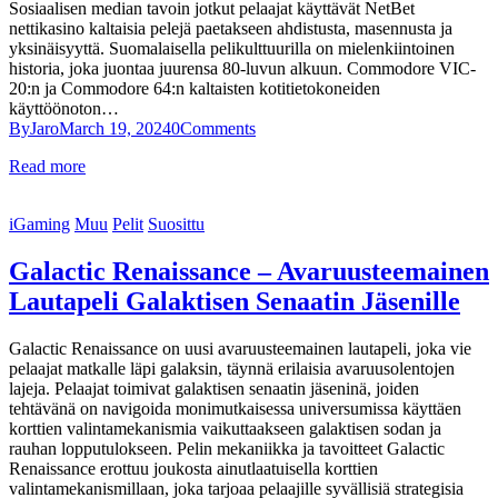
Sosiaalisen median tavoin jotkut pelaajat käyttävät NetBet
nettikasino kaltaisia pelejä paetakseen ahdistusta, masennusta ja
yksinäisyyttä. Suomalaisella pelikulttuurilla on mielenkiintoinen
historia, joka juontaa juurensa 80-luvun alkuun. Commodore VIC-
20:n ja Commodore 64:n kaltaisten kotitietokoneiden
käyttöönoton…
By
Jaro
March 19, 2024
0
Comments
Read more
iGaming
Muu
Pelit
Suosittu
Galactic Renaissance – Avaruusteemainen
Lautapeli Galaktisen Senaatin Jäsenille
Galactic Renaissance on uusi avaruusteemainen lautapeli, joka vie
pelaajat matkalle läpi galaksin, täynnä erilaisia avaruusolentojen
lajeja. Pelaajat toimivat galaktisen senaatin jäseninä, joiden
tehtävänä on navigoida monimutkaisessa universumissa käyttäen
korttien valintamekanismia vaikuttaakseen galaktisen sodan ja
rauhan lopputulokseen. Pelin mekaniikka ja tavoitteet Galactic
Renaissance erottuu joukosta ainutlaatuisella korttien
valintamekanismillaan, joka tarjoaa pelaajille syvällisiä strategisia