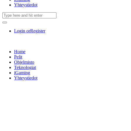
Yhteystiedot
Login or
Register
Home
Pelit
Ohjelmisto
Teknologiat
iGaming
Yhteystiedot