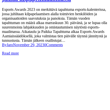
Esports Awards 2023 on merkittävä tapahtuma esports-kalenterissa,
jossa juhlitaan kilpapelaamisen alalla toimivien henkilöiden ja
organisaatioiden saavutuksia ja panoksia. Tämän vuoden
tapahtuman on määrä alkaa marraskuun 30. päivänä, ja se lupaa olla
suurenmoista lahjakkuuden ja omistautumisen näytöstä esports-
maailmassa. Aikataulu ja Paikka Tapahtuma alkaa Esports Awards
Aamiaissäädöksellä, joka valmistaa tien päivälle täynnä jännitystä ja
tunnustusta. Tämän jälkeen osallistujat…
By
Jaro
November 29, 2023
0
Comments
Read more