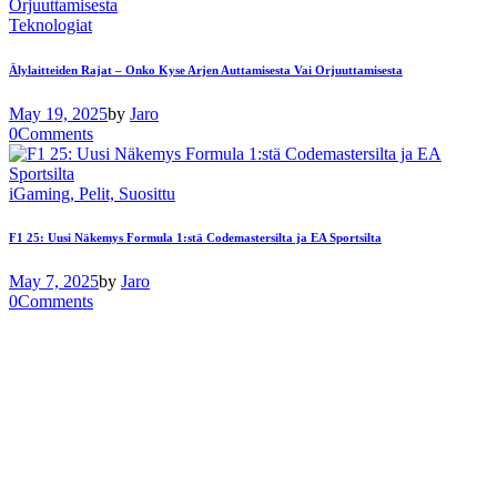
Teknologiat
Älylaitteiden Rajat – Onko Kyse Arjen Auttamisesta Vai Orjuuttamisesta
May 19, 2025
by
Jaro
0
Comments
iGaming,
Pelit,
Suosittu
F1 25: Uusi Näkemys Formula 1:stä Codemastersilta ja EA Sportsilta
May 7, 2025
by
Jaro
0
Comments