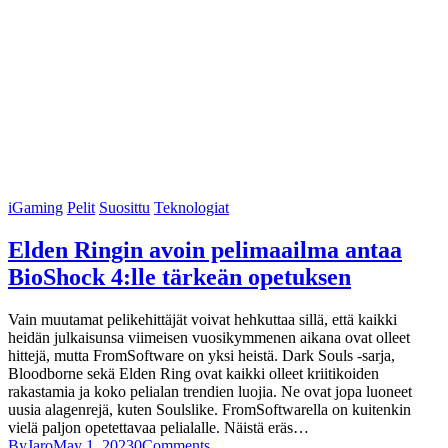
iGaming
Pelit
Suosittu
Teknologiat
Elden Ringin avoin pelimaailma antaa
BioShock 4:lle tärkeän opetuksen
Vain muutamat pelikehittäjät voivat hehkuttaa sillä, että kaikki
heidän julkaisunsa viimeisen vuosikymmenen aikana ovat olleet
hittejä, mutta FromSoftware on yksi heistä. Dark Souls -sarja,
Bloodborne sekä Elden Ring ovat kaikki olleet kriitikoiden
rakastamia ja koko pelialan trendien luojia. Ne ovat jopa luoneet
uusia alagenrejä, kuten Soulslike. FromSoftwarella on kuitenkin
vielä paljon opetettavaa pelialalle. Näistä eräs…
By
Jaro
May 1, 2023
0
Comments