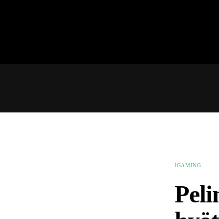
Home
Pelit
Ohjelmisto
Teknologiat
iGaming
Pelimaailman tuntemisesta on hyö
Yhteystiedot
IGAMING
Peli