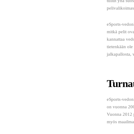
tullut yhä su
pelivalikoimas
eSports-vedonl
mitkä pelit ov
kannattaa vedo
tietenkään ole
jalkapallosta, 
Turnau
eSports-vedonl
on vuonna 2009
Vuonna 2012 pe
myös maailman