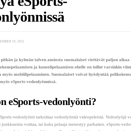
yä eSports-
nlyönnissä
EMBER 19, 2022
pitkän ja kylmän talven ansiosta suomalaiset viettävät paljon aikaa s
tokonepelaamisen ja konsolipelaamisen ohelle on tullut varsinkin viim
 myös mobiilipelaaminen. Suomalaiset voivat hyödyntää pelikokemu
myös eSports-vedonlyönnissä.
n eSports-vedonlyönti?
ports-vedonlyönti tarkoittaa vedonlyöntiä videopeleistä. Vedonlyöjä vo
 joukkueista voittaa, tai kuka pelaaja menestyy parhaiten. eSports-vedo