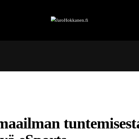
tyä eSports-vedonlyönnissä
maailman tuntemisest