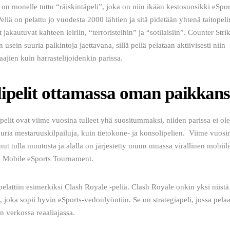
 on monelle tuttu “räiskintäpeli”, joka on niin ikään kestosuosikki eSpor
eliä on pelattu jo vuodesta 2000 lähtien ja sitä pidetään yhtenä taitopelin
t jakautuvat kahteen leiriin, “terroristeihin” ja “sotilaisiin”. Counter Strik
 usein suuria palkintoja jaettavana, sillä peliä pelataan aktiivisesti niin 
aajien kuin harrastelijoidenkin parissa.
ipelit ottamassa oman paikkan
pelit ovat viime vuosina tulleet yhä suositummaksi, niiden parissa ei ole 
uuria mestaruuskilpailuja, kuin tietokone- ja konsolipelien.  Viime vuosi
nut tulla muutosta ja alalla on järjestetty muun muassa virallinen mobiili
d Mobile eSports Tournament.
elattiin esimerkiksi Clash Royale -peliä. Clash Royale onkin yksi niistä
, joka sopii hyvin eSports-vedonlyöntiin. Se on strategiapeli, jossa pelaaj
n verkossa reaaliajassa. 