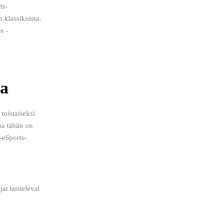
ts-
 klassikoista. 
e -
sa
toistaiseksi 
na tähän on 
-eSports-
 
at taistelevat 