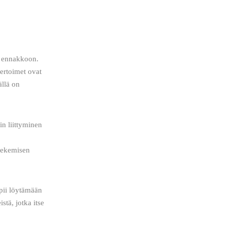
 ennakkoon.  
ertoimet ovat 
llä on 
in liittyminen 
 tekemisen 
ppii löytämään 
stä, jotka itse 