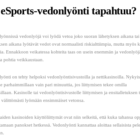
eSports-vedonlyönti tapahtuu?
yönnissä vedonlyöjä voi lyödä vetoa joko suoran lähetyksen aikana tai
sen aikana lyötävät vedot ovat normaalisti riskialttiimpia, mutta myös k
ia. Ennakkoon veikatessa kohteita taas on usein enemmän ja vedonlyöjä
 pohtia veikkaustaan.
yönti on tehty helpoksi vedonlyöntisivustoilla ja nettikasinoilla. Nykyis
ie parhaimmillaan vain pari minuuttia, jos liittymisen tekee omilla 
llaan. Kasinolle tai vedonlyöntisivustolle liittymisen ja ensitalletuksen
 välittömästi lyömään ensimmäiset vetonsa.
aiden kasinoiden käyttöliittymät ovat niin selkeitä, että kuka tahansa o
tamaan panokset hetkessä. Vedonlyönti kannattaa aloittaa sellaisista pelei
en.