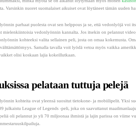
ositummaksi, minkä myötä se on alkanut löytymään myös monen
kasino
ta. Varsinkin nuoret suomalaiset aikuiset ovat löytäneet tämän uuden ha
yönnin parhaat puolesta ovat sen helppous ja se, että vedonlyöjä voi its
at mielenkiintoisia vedonlyönnin kannalta. Jos itsekin on pelannut video
nlyönnin kohteeksi valita sellainen peli, josta on omaa kokemusta. O
 välttämättömyys. Samalla tavalla voit lyödä vetoa myös vaikka amerikka
vaikket olisi koskaan lajia kokeillutkaan.
ksissa pelataan tuttuja pelejä
yönnin kohteita ovat yleensä suositut tietokone- ja mobiilipelit. Yksi s
 julkaistu League of Legends -peli, joka on saavuttanut maailmanlaaju
liä oli pelannut jo yli 70 miljoonaa ihmistä ja lajin parissa on viime vu
mestaruuskilpailuja.