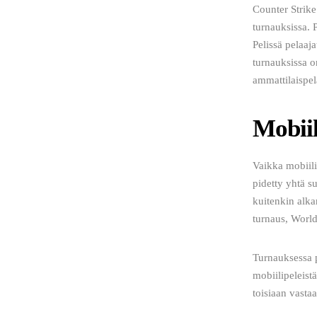
Counter Strike
turnauksissa. P
Pelissä pelaaja
turnauksissa on
ammattilaispel
Mobiil
Vaikka mobiili
pidetty yhtä s
kuitenkin alka
turnaus, Worl
Turnauksessa p
mobiilipeleistä
toisiaan vastaa