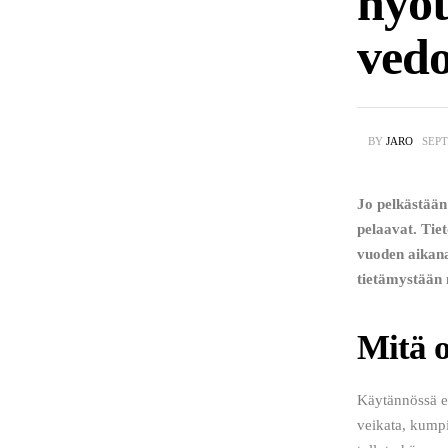
hyöt
vedo
BY
JARO
SEPT
Jo pelkästään 
pelaavat. Tie
vuoden aikana
tietämystään 
Mitä o
Käytännössä eS
veikata, kumpi