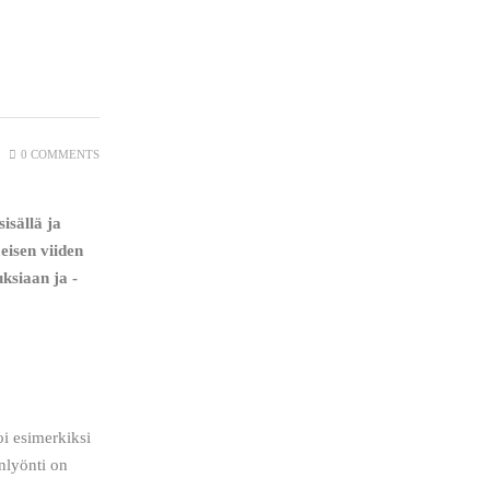
0
COMMENTS
isällä ja 
eisen viiden 
ksiaan ja -
i esimerkiksi 
nlyönti on 