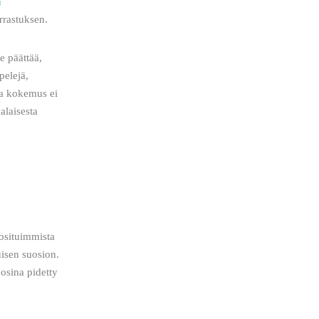
n
rrastuksen.
e päättää, 
pelejä, 
ma kokemus ei 
laisesta 
uosituimmista 
isen suosion. 
osina pidetty 