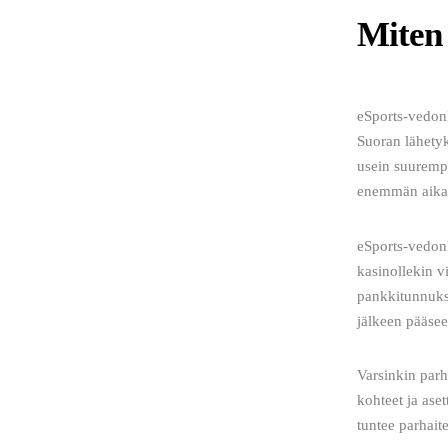
Miten 
eSports-vedonl
Suoran lähetyk
usein suuremp
enemmän aikaa
eSports-vedonl
kasinollekin v
pankkitunnuksi
jälkeen pääsee
Varsinkin parh
kohteet ja aset
tuntee parhait