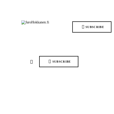
Home
Pelit
SUBSCRIBE
Ohjelmisto
Teknologiat
iGaming
SUBSCRIBE
Yhteystiedot
Bungien Marathon Starttaa Maaliskuussa 2026 – “90-
Luvun Futurismi” Palaa
0
Comments
Share Post