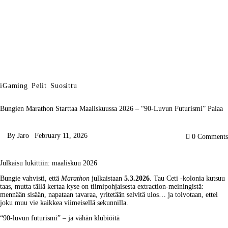
iGaming
Pelit
Suosittu
Bungien Marathon Starttaa Maaliskuussa 2026 – “90-Luvun Futurismi” Palaa
By
Jaro
February 11, 2026
0
Comments
Julkaisu lukittiin: maaliskuu 2026
Bungie vahvisti, että 
Marathon
 julkaistaan 
5.3.2026
. Tau Ceti -kolonia kutsuu 
taas, mutta tällä kertaa kyse on tiimipohjaisesta extraction-meiningistä: 
mennään sisään
, napataan tavaraa, yritetään selvitä ulos… ja toivotaan, ettei 
joku muu vie kaikkea viimeisellä sekunnilla.
“90-luvun futurismi” – ja vähän klubiöitä