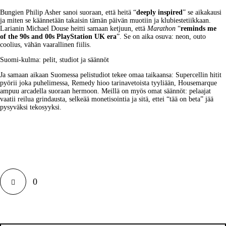
Bungien Philip Asher sanoi suoraan, että heitä “
deeply inspired
” se aikakausi 
ja miten se käännetään takaisin tämän päivän muotiin ja 
klubiestetiikkaan
. 
Larianin Michael Douse heitti samaan ketjuun, että 
Marathon
 “
reminds me 
of the 90s and 00s PlayStation UK era
”. Se on aika osuva: neon, outo 
coolius, vähän vaarallinen fiilis.
Suomi-kulma: pelit, studiot ja säännöt
Ja samaan aikaan Suomessa pelistudiot tekee omaa taikaansa: Supercellin hitit 
pyörii joka puhelimessa, Remedy hioo 
tarinavetoista tyyliään
, Housemarque 
ampuu arcadella suoraan hermoon. Meillä on myös omat 
säännöt
: pelaajat 
vaatii reilua grindausta, selkeää monetisointia ja sitä, ettei “tää on beta” jää 
pysyväksi tekosyyksi.
0