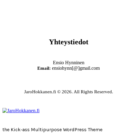
Yhteystiedot
Ensio Hynninen
ensiohynn[@]gmail.com
Email:
JaroHokkanen.fi © 2026. All Rights Reserved.
the Kick-ass Multipurpose WordPress Theme