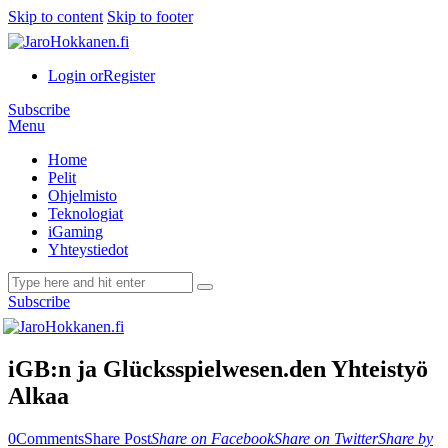
Skip to content
Skip to footer
Login or
Register
Subscribe
Menu
Home
Pelit
Ohjelmisto
Teknologiat
iGaming
Yhteystiedot
Subscribe
iGB:n ja Glücksspielwesen.den Yhteistyö
Alkaa
0
Comments
Share Post
Share on Facebook
Share on Twitter
Share by