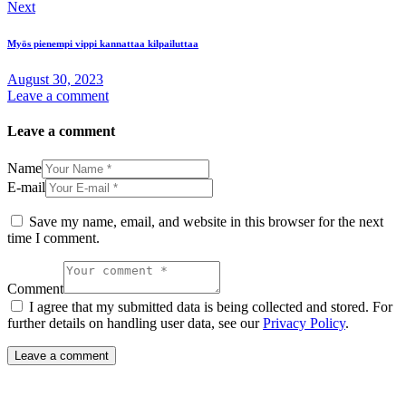
Next
Myös pienempi vippi kannattaa kilpailuttaa
August 30, 2023
Leave a comment
Leave a comment
Name
E-mail
Save my name, email, and website in this browser for the next
time I comment.
Comment
I agree that my submitted data is being collected and stored. For
further details on handling user data, see our
Privacy Policy
.