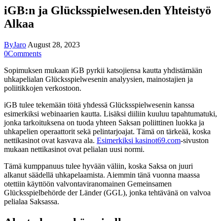
iGB:n ja Glücksspielwesen.den Yhteistyö
Alkaa
By
Jaro
August 28, 2023
0
Comments
Sopimuksen mukaan iGB pyrkii katsojiensa kautta yhdistämään
uhkapelialan Glücksspielwesenin analyysien, mainostajien ja
poliitikkojen verkostoon.
iGB tulee tekemään töitä yhdessä Glücksspielwesenin kanssa
esimerkiksi webinaarien kautta. Lisäksi diiliin kuuluu tapahtumatuki,
jonka tarkoituksena on tuoda yhteen Saksan poliittinen luokka ja
uhkapelien operaattorit sekä pelintarjoajat. Tämä on tärkeää, koska
nettikasinot ovat kasvava ala.
Esimerkiksi kasinot69.com
-sivuston
mukaan nettikasinot ovat pelialan uusi normi.
Tämä kumppanuus tulee hyvään väliin, koska Saksa on juuri
alkanut säädellä uhkapelaamista. Aiemmin tänä vuonna maassa
otettiin käyttöön valvontaviranomainen Gemeinsamen
Glücksspielbehörde der Länder (GGL), jonka tehtävänä on valvoa
pelialaa Saksassa.