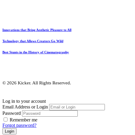
Innovations that Bring Aesthetic Pleasure to All
Technology that Allows Creators Go Wild
Best Stunts in the History of Cinematography
© 2026 Kicker. All Rights Reserved.
Log in to your account
Email Address or Login
Password
Remember me
Forgot password?
Login