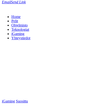
Email
Send Link
Home
Pelit
Ohjelmisto
Teknologiat
iGaming
Yhteystiedot
iGaming
Suosittu