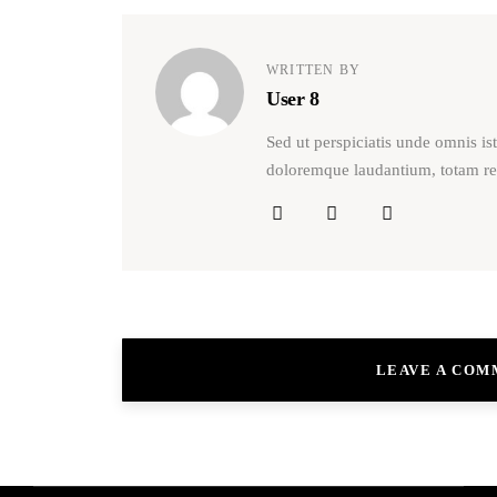
WRITTEN BY
User 8
Sed ut perspiciatis unde omnis is
doloremque laudantium, totam rem
LEAVE A CO