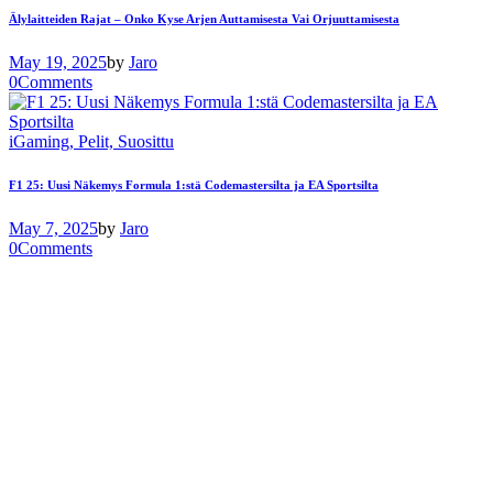
Älylaitteiden Rajat – Onko Kyse Arjen Auttamisesta Vai Orjuuttamisesta
May 19, 2025
by
Jaro
0
Comments
iGaming,
Pelit,
Suosittu
F1 25: Uusi Näkemys Formula 1:stä Codemastersilta ja EA Sportsilta
May 7, 2025
by
Jaro
0
Comments