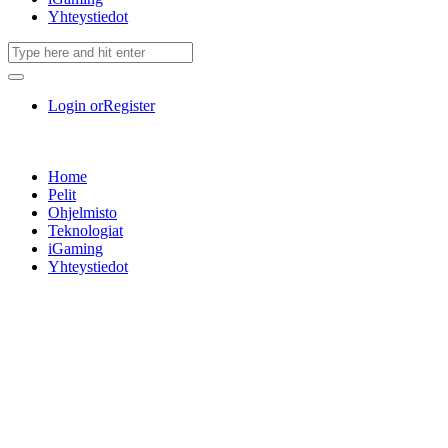
Yhteystiedot
Login or
Register
Home
Pelit
Ohjelmisto
Teknologiat
iGaming
Yhteystiedot