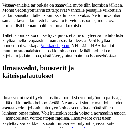
Vastaavanlaisia tarjouksia on saatavilla myös tilin luomisen jälkeen.
Monet vedonlyöntisivustot tarjoavat vanhoille pelaajille viikoittain
tai kuukausittain talletusbonuksia lunastettavaksi. Ne toimivat ihan
samalla tavalla kuin edellä kuvattu tervetuliaisbonus, mutta ovat
normaalisti hieman maltillisemman kokoisia.
Talletusbonuksissa on se hyvä puoli, että ne on yleensä mahdollista
käyttää melko vapaasti haluamassasi kohteessa. Voit käyttää
bonusrahat vaikkapa
Veikkausliigaan
, NHL:ään, NBA:han tai
muuhun suomalaisten suosikkikohteeseen. Mikäli kohteita on
rajoitettu jollain tapaa, tästä löytyy aina maininta bonusehdoissa.
Ilmaisvedot, buusterit ja
käteispalautukset
Ilmaisvedot ovat hyvin suosittuja bonuksia vedonlyönnin parissa, ja
niitä onkin melko helppo löytää. Ne antavat sinulle mahdollisuuden
asettaa vedon johonkin tiettyyn kohteeseen käyttämättä siihen
lainkaan omaa rahaa. Voit kuitenkin saada voittoja normaaliin tapaan
– mahdollisten voittokattojen rajoissa. Ilmaisvedot ovat usein
käytettävissä kaikkein suositummissa vedonlyöntilajeissa, kuten