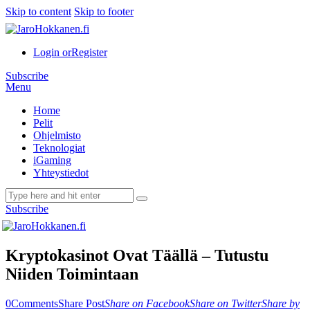
Skip to content
Skip to footer
Login or
Register
Subscribe
Menu
Home
Pelit
Ohjelmisto
Teknologiat
iGaming
Yhteystiedot
Subscribe
Kryptokasinot Ovat Täällä – Tutustu
Niiden Toimintaan
0
Comments
Share Post
Share on Facebook
Share on Twitter
Share by