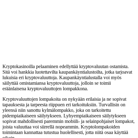
Kryptokasinoilla pelaaminen edellyttää kryptovaluutan ostamista.
Sitä voi hankkia luotettavilta kaupankäyntialustoilta, jotka tarjoavat
lukuisia eri kryptovaluuttoja. Kaupankäyntialustalla voi myös
säilyttää omistamiansa kryptovaluuttoja, jolloin se toimii
eräänlaisena kryptovaluuttojen lompakkona.
Kryptovaluuttojen lompakoita on nykyään erilaisia ja ne sopivat
tapauksesta ja tarpeesta riippuen eri tarkoituksiin. Turvallisin on
yleensä niin sanottu kylmälompakko, joka on tarkoitettu
pidempiaikaiseen säilytykseen. Lyhyempiaikaiseen säilytykseen
sopivat mahdollisesti paremmin mobiili- ja selainpohjaiset lompakot,
joista valuuttaa voi siirrellä nopeammin. Kryptolompakoiden
toimintaan kannattaa tutustua huolellisesti, jotta niitä osaa käyttää
oikein.