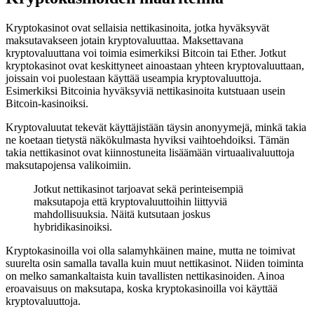
Kryptokasinot ovat sellaisia nettikasinoita, jotka hyväksyvät
maksutavakseen jotain kryptovaluuttaa. Maksettavana
kryptovaluuttana voi toimia esimerkiksi Bitcoin tai Ether. Jotkut
kryptokasinot ovat keskittyneet ainoastaan yhteen kryptovaluuttaan,
joissain voi puolestaan käyttää useampia kryptovaluuttoja.
Esimerkiksi Bitcoinia hyväksyviä nettikasinoita kutstuaan usein
Bitcoin-kasinoiksi.
Kryptovaluutat tekevät käyttäjistään täysin anonyymejä, minkä takia
ne koetaan tietystä näkökulmasta hyviksi vaihtoehdoiksi. Tämän
takia nettikasinot ovat kiinnostuneita lisäämään virtuaalivaluuttoja
maksutapojensa valikoimiin.
Jotkut nettikasinot tarjoavat sekä perinteisempiä
maksutapoja että kryptovaluuttoihin liittyviä
mahdollisuuksia. Näitä kutsutaan joskus
hybridikasinoiksi.
Kryptokasinoilla voi olla salamyhkäinen maine, mutta ne toimivat
suurelta osin samalla tavalla kuin muut nettikasinot. Niiden toiminta
on melko samankaltaista kuin tavallisten nettikasinoiden. Ainoa
eroavaisuus on maksutapa, koska kryptokasinoilla voi käyttää
kryptovaluuttoja.