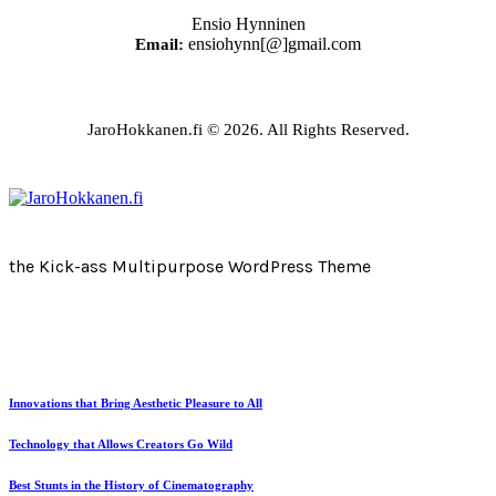
Ensio Hynninen
ensiohynn[@]gmail.com
Email:
JaroHokkanen.fi © 2026. All Rights Reserved.
the Kick-ass Multipurpose WordPress Theme
Innovations that Bring Aesthetic Pleasure to All
Technology that Allows Creators Go Wild
Best Stunts in the History of Cinematography