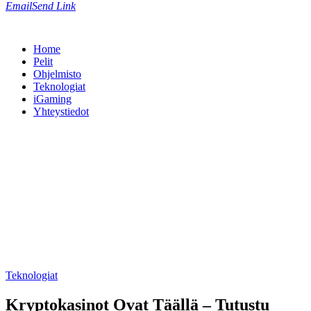
Email
Send Link
Home
Pelit
Ohjelmisto
Teknologiat
iGaming
Yhteystiedot
Teknologiat
Kryptokasinot Ovat Täällä – Tutustu