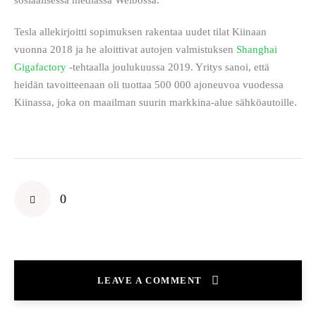
sosiaalisessa mediassa Weibossa.
Tesla allekirjoitti sopimuksen rakentaa uudet tilat Kiinaan 
vuonna 2018 ja he aloittivat autojen valmistuksen 
Shanghai 
Gigafactory
 -tehtaalla joulukuussa 2019. Yritys sanoi, että 
heidän tavoitteenaan oli tuottaa 500 000 ajoneuvoa vuodessa 
Kiinassa, joka on maailman suurin markkina-alue sähköautoille.
0
LEAVE A COMMENT