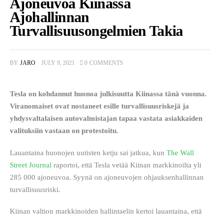
Ajoneuvoa Kiinassa
Ajohallinnan
Turvallisuusongelmien Takia
BY
JARO
JULY 9, 2021
0
COMMENTS
Tesla on kohdannut huonoa julkisuutta Kiinassa tänä vuonna. 
Viranomaiset ovat nostaneet esille turvallisuusriskejä ja 
yhdysvaltalaisen autovalmistajan tapaa vastata asiakkaiden 
valituksiin vastaan on protestoitu. 
Lauantaina huonojen uutisten ketju sai jatkua, kun 
The Wall 
Street Journal
 raportoi, että Tesla vetää Kiinan markkinoilta yli 
285 000 ajoneuvoa. Syynä on ajoneuvojen ohjauksenhallinnan 
turvallisuusriski.
Kiinan valtion markkinoiden hallintaelin kertoi lauantaina, että 