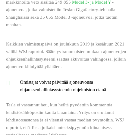
markkinoilta veto sisältää 249 855 
Model 3- ja Model Y
 -
ajoneuvoa, jotka valmistettiin Teslan Gigafactory-tehtaalla 
Shanghaissa sekä 35 655 Model 3 -ajoneuvoa, jotka tuotiin 
maahan. 
Kaikkien valmistuspäivä on joulukuun 2019 ja kesäkuun 2021 
välillä WSJ raportoi. Säätelyviranomaisten mukaan ajoneuvojen 
ohjauksenhallintasysteemi saattaa aktivoitua vahingossa, jolloin 
ajoneuvo kiihdyttää yllättäen. 
Omistajat voivat päivittää ajoneuvonsa
ohjauksenhallintasysteemin ohjelmiston etänä.
Tesla ei vastannut heti, kun heiltä pyydettiin kommenttia 
lehdistösähköpostin kautta lauantaina. Yritys on erottanut 
lehdistöosastonsa ja ei yleensä vastaa median pyyntöihin. WSJ 
raportoi, että Tesla julkaisi anteeksipyynnön kiinalaisessa 