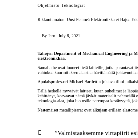
Ohjelmisto
Teknologiat
Rikkoutumaton: Uusi Pehmeä Elektroniikka ei Hajoa Ede
By
Jaro
July 8, 2021
Tahojen Department of Mechanical Engineering ja 
Ma
elektroniikkaa. 
Samalla he ovat luoneet tietä laitteille, jotka parantavat 
vahinkoa kuormituksen alaisina hävittämättä johtavuuttaan j
Apulaisprofessori 
Michael Bartlettin
 johtava tiimi julkai
Tällä hetkellä myytävät laitteet, kuten puhelimet ja läppäri
kehittänyt, korvaavat nämä jäykät materiaalit pehmeällä el
teknologia-alaa, joka luo osille parempaa kestävyyttä, jok
Nestemäiset metallipisarat ovat alkujaan erillään elastome
”Valmistaaksemme virtapiirit esi