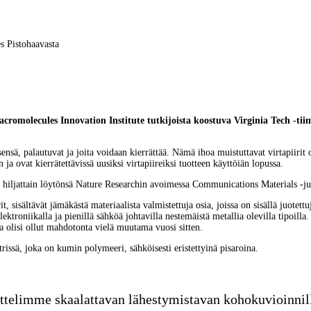
s Pistohaavasta
cromolecules Innovation Institute
 tutkijoista koostuva Virginia Tech -t
itsensä, palautuvat ja joita voidaan kierrättää. Nämä ihoa muistuttavat virtapiiri
a ovat kierrätettävissä uusiksi virtapiireiksi tuotteen käyttöiän lopussa.
si hiljattain löytönsä Nature Researchin avoimessa Communications Materials -ju
t, sisältävät jämäkästä materiaalista valmistettuja osia, joissa on sisällä juotettu
ektroniikalla ja pienillä sähköä johtavilla nestemäistä metallia olevilla tipoil
a olisi ollut mahdotonta vielä muutama vuosi sitten.
trissä, joka on kumin polymeeri, sähköisesti eristettyinä pisaroina.
ttelimme skaalattavan lähestymistavan kohokuvioinnill