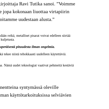
 kirjoittaja Ravi Tutika sanoi. ”Voimme
e jopa kokonaan liuottaa virtapiirin
oitamme uudestaan alusta.”
dään reikä, metalliset pisarat voivat edelleen siirtää 
kuljetusta.
kuperäisestä pituudesta ilman ongelmia.
ä tekee niistä tehokkaasti uudelleen käytettäviä. 
aa. Nämä uudet teknologiat vaativat pehmeitä kestäviä 
ntteina syntymässä oleville
man käyttötarkoituksissa selviävien