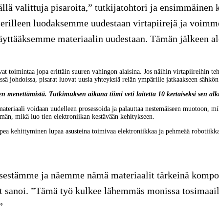
mällä valittuja pisaroita,” tutkijatohtori ja ensimmäinen
at erilleen luodaksemme uudestaan virtapiirejä ja voimm
äyttääksemme materiaalin uudestaan. Tämän jälkeen al
at toimintaa jopa erittäin suuren vahingon alaisina. Jos näihin virtapiireihin teh
ssä johdoissa, pisarat luovat uusia yhteyksiä reiän ympärille jatkaakseen sähkön 
en menettämistä. Tutkimuksen aikana tiimi veti laitetta 10 kertaiseksi sen al
materiaali voidaan uudelleen prosessoida ja palauttaa nestemäiseen muotoon, mik
ämän, mikä luo tien elektroniikan kestävään kehitykseen.
nopea kehittyminen lupaa asusteina toimivaa elektroniikkaa ja pehmeää robotiikk
stämme ja näemme nämä materiaalit tärkeinä kompone
tt sanoi. ”Tämä työ kulkee lähemmäs monissa tosimaail
”