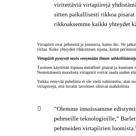
viritettäviä virtapiirejä yhdistä
sitten paikallisesti rikkoa pisar
rikkoaksemme kaikki yhteydet k
Virtapiirit ovat pehmeitä ja joustavia, kuten iho. Ne jatkav
virtaa. Koko yhteyden rikkomisen sijasta, kuten perinteisi
Virtapiirit pystyvät myös venymään ilman sähköliitäntöj
Tuotteen käyttöiän lopussa metalliset pisarat ja kuminen 
Nestemäisestä muodosta virtapiirit voivat saada uuden el
Vaikka venyvää puhelinta ei ole vielä valmistettu, alan 
virtapiirejä, että luvatut tavoitteet olisivat mahdollisia.
”Olemme innoissamme edistymise
pehmeille teknologioille,” Barle
pehmeiden virtapiirien luomista.