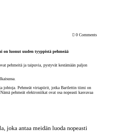
0
Comments
iimi on luonut uuden tyyppistä pehmeää 
t ovat pehmeitä ja taipuvia, pystyvät kestämään paljon 
lkaisussa.
ja johtoja. Pehmeät virtapiirit, jotka Bartlettin tiimi on 
la. Nämä pehmeät elektroniikat ovat osa nopeasti kasvavaa 
a, joka antaa meidän luoda nopeasti