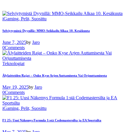
iGaming,
Pelit,
Suosittu
Selviytymistä Dyynillä: MMO-Seikkailu Alkaa 10. Kesäkuuta
June 7, 2025
by
Jaro
0
Comments
Teknologiat
Älylaitteiden Rajat – Onko Kyse Arjen Auttamisesta Vai Orjuuttamisesta
May 19, 2025
by
Jaro
0
Comments
iGaming,
Pelit,
Suosittu
F1 25: Uusi Näkemys Formula 1:stä Codemastersilta ja EA Sportsilta
May 7, 2025
by
Jaro