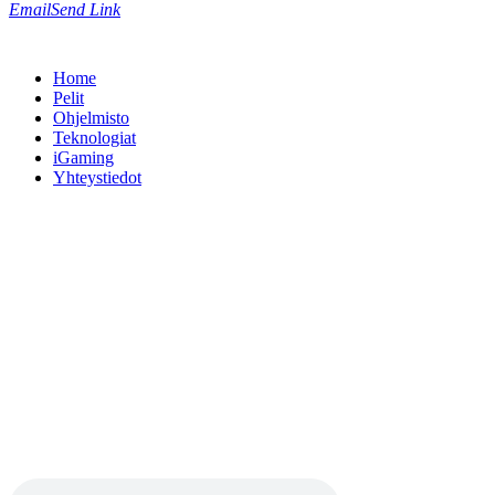
Email
Send Link
Home
Pelit
Ohjelmisto
Teknologiat
iGaming
Yhteystiedot