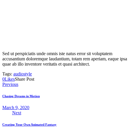
Sed ut perspiciatis unde omnis iste natus error sit voluptatem
accusantium doloremque laudantium, totam rem aperiam, eaque ipsa
quae ab illo inventore veritatis et quasi architect.
Tags:
audio
style
0
Likes
Share Post
Post
Previous
navigation
Chasing Dreams in Motion
March 9, 2020
Next
Creating Your Own Animated Fantasy