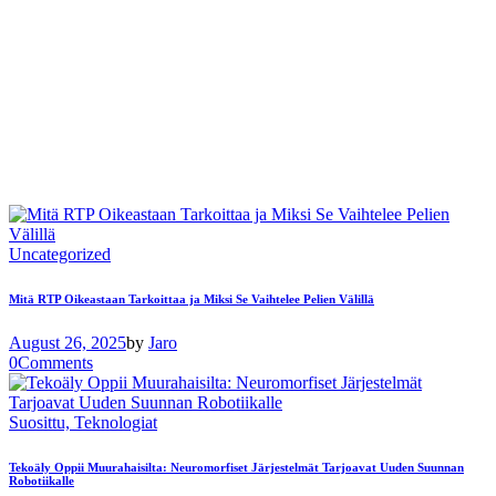
Uncategorized
Mitä RTP Oikeastaan ​​Tarkoittaa ja Miksi Se Vaihtelee Pelien Välillä
August 26, 2025
by
Jaro
0
Comments
Suosittu,
Teknologiat
Tekoäly Oppii Muurahaisilta: Neuromorfiset Järjestelmät Tarjoavat Uuden Suunnan
Robotiikalle