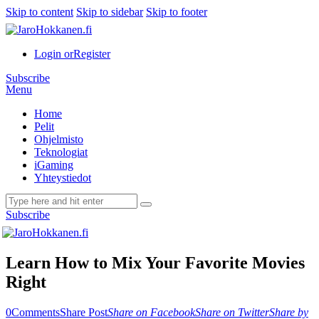
Skip to content
Skip to sidebar
Skip to footer
Login or
Register
Subscribe
Menu
Home
Pelit
Ohjelmisto
Teknologiat
iGaming
Yhteystiedot
Subscribe
Learn How to Mix Your Favorite Movies
Right
0
Comments
Share Post
Share on Facebook
Share on Twitter
Share by