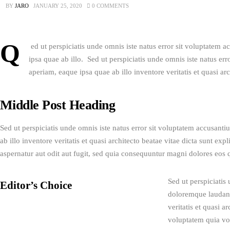
BY
JARO
JANUARY 25, 2020
0
COMMENTS
Q
 ed ut perspiciatis unde omnis iste natus error sit voluptate
ipsa quae ab illo.  Sed ut perspiciatis unde omnis iste natus 
aperiam, eaque ipsa quae ab illo inventore veritatis et quasi arc
Middle Post Heading
Sed ut perspiciatis unde omnis iste natus error sit voluptatem accusan
ab illo inventore veritatis et quasi architecto beatae vitae dicta sunt e
aspernatur aut odit aut fugit, sed quia consequuntur magni dolores eos 
Sed ut perspiciatis
Editor’s Choice
doloremque laudant
veritatis et quasi 
voluptatem quia vol
Nature and Climate Shift