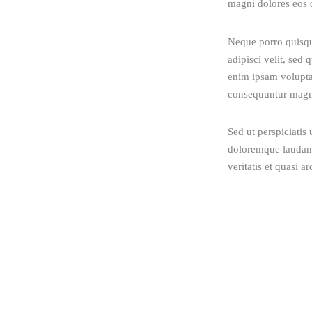
magni dolores eos q
in Apocalyptic Movies
JANUARY 20, 2020
Neque porro quisqu
adipisci velit, se
New Adventures of
enim ipsam voluptat
Angels
consequuntur magni
JANUARY 20, 2020
Sed ut perspiciatis
5 TV Series You Don’t
doloremque laudant
Want to Miss
veritatis et quasi ar
JANUARY 28, 2020