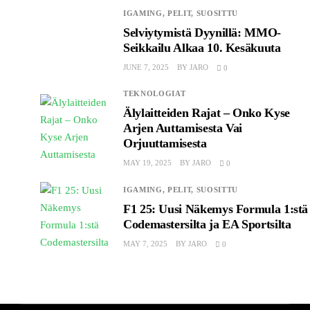
IGAMING,
PELIT,
SUOSITTU
Selviytymistä Dyynillä: MMO-
Seikkailu Alkaa 10. Kesäkuuta
JUNE 7, 2025
BY
JARO
0
TEKNOLOGIAT
Älylaitteiden Rajat – Onko Kyse
Arjen Auttamisesta Vai
Orjuuttamisesta
MAY 19, 2025
BY
JARO
0
IGAMING,
PELIT,
SUOSITTU
F1 25: Uusi Näkemys Formula 1:stä
Codemastersilta ja EA Sportsilta
MAY 7, 2025
BY
JARO
0