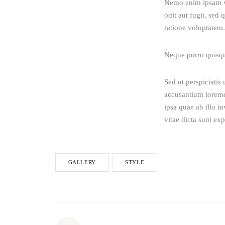
Nemo enim ipsam vo
odit aut fugit, sed
New Adventures of Angels
ratione voluptatem.
JANUARY 20, 2020
Neque porro quisqu
5 TV Series You Don’t
Sed ut perspiciatis
Want to Miss
accusantium loremq
JANUARY 28, 2020
ipsa quae ab illo in
vitae dicta sunt exp
GALLERY
STYLE