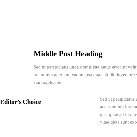
Middle Post Heading
Sed ut perspiciatis unde omnis iste natus error sit v
totam rem aperiam, eaque ipsa quae ab illo inventore ve
sunt explicabo. 
Sed ut perspiciatis
Editor’s Choice
accusantium loremq
ipsa quae ab illo in
Nature and Climate Shift
in Apocalyptic Movies
vitae dicta sunt exp
JANUARY 20, 2020