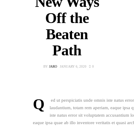
New Ways
0
Comments
SHARE POST
Off the
Beaten
Path
BY
JARO
JANUARY 6, 2020
0
Q
 ed ut perspiciatis unde omnis iste natus er
laudantium, totam rem aperiam, eaque ipsa qu
iste natus error sit voluptatem accusantium 
eaque ipsa quae ab illo inventore veritatis et quasi arc