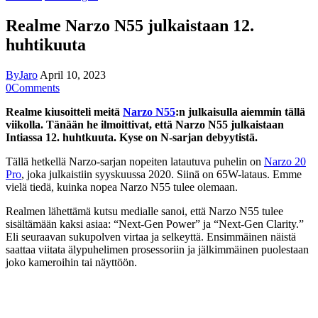
Realme Narzo N55 julkaistaan 12.
huhtikuuta
By
Jaro
April 10, 2023
0
Comments
Realme kiusoitteli meitä
Narzo N55
:n julkaisulla aiemmin tällä
viikolla. Tänään he ilmoittivat, että Narzo N55 julkaistaan
Intiassa 12. huhtkuuta. Kyse on N-sarjan debyytistä.
Tällä hetkellä Narzo-sarjan nopeiten latautuva puhelin on
Narzo 20
Pro
, joka julkaistiin syyskuussa 2020. Siinä on 65W-lataus. Emme
vielä tiedä, kuinka nopea Narzo N55 tulee olemaan.
Realmen lähettämä kutsu medialle sanoi, että Narzo N55 tulee
sisältämään kaksi asiaa: “Next-Gen Power” ja “Next-Gen Clarity.”
Eli seuraavan sukupolven virtaa ja selkeyttä. Ensimmäinen näistä
saattaa viitata älypuhelimen prosessoriin ja jälkimmäinen puolestaan
joko kameroihin tai näyttöön.