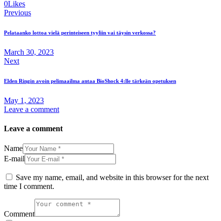
0
Likes
Post
Previous
navigation
Pelataanko lottoa vielä perinteiseen tyyliin vai täysin verkossa?
March 30, 2023
Next
Elden Ringin avoin pelimaailma antaa BioShock 4:lle tärkeän opetuksen
May 1, 2023
Leave a comment
Leave a comment
Name
E-mail
Save my name, email, and website in this browser for the next
time I comment.
Comment