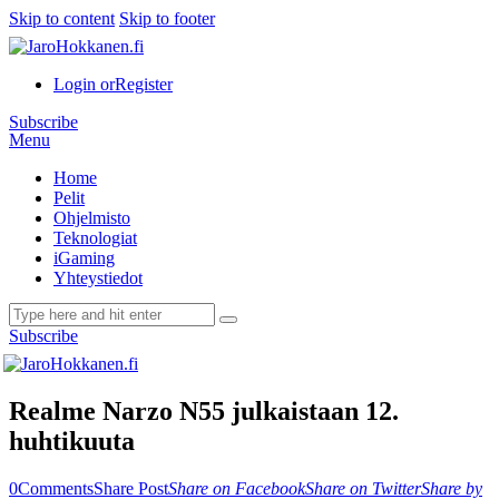
Skip to content
Skip to footer
Login or
Register
Subscribe
Menu
Home
Pelit
Ohjelmisto
Teknologiat
iGaming
Yhteystiedot
Subscribe
Realme Narzo N55 julkaistaan 12.
huhtikuuta
0
Comments
Share Post
Share on Facebook
Share on Twitter
Share by