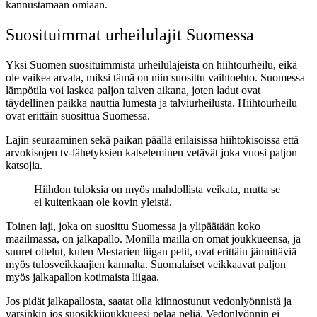
kannustamaan omiaan.
Suosituimmat urheilulajit Suomessa
Yksi Suomen suosituimmista urheilulajeista on hiihtourheilu, eikä
ole vaikea arvata, miksi tämä on niin suosittu vaihtoehto. Suomessa
lämpötila voi laskea paljon talven aikana, joten ladut ovat
täydellinen paikka nauttia lumesta ja talviurheilusta. Hiihtourheilu
ovat erittäin suosittua Suomessa.
Lajin seuraaminen sekä paikan päällä erilaisissa hiihtokisoissa että
arvokisojen tv-lähetyksien katseleminen vetävät joka vuosi paljon
katsojia.
Hiihdon tuloksia on myös mahdollista veikata, mutta se
ei kuitenkaan ole kovin yleistä.
Toinen laji, joka on suosittu Suomessa ja ylipäätään koko
maailmassa, on jalkapallo. Monilla mailla on omat joukkueensa, ja
suuret ottelut, kuten Mestarien liigan pelit, ovat erittäin jännittäviä
myös tulosveikkaajien kannalta. Suomalaiset veikkaavat paljon
myös jalkapallon kotimaista liigaa.
Jos pidät jalkapallosta, saatat olla kiinnostunut vedonlyönnistä ja
varsinkin jos suosikkijoukkueesi pelaa peliä. Vedonlyönnin ei