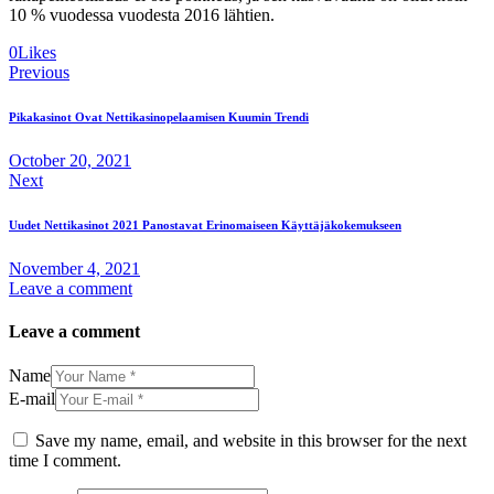
10 % vuodessa vuodesta 2016 lähtien.
0
Likes
Post
Previous
navigation
Pikakasinot Ovat Nettikasinopelaamisen Kuumin Trendi
October 20, 2021
Next
Uudet Nettikasinot 2021 Panostavat Erinomaiseen Käyttäjäkokemukseen
November 4, 2021
Leave a comment
Leave a comment
Name
E-mail
Save my name, email, and website in this browser for the next
time I comment.