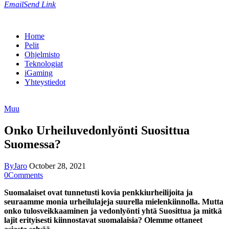
Email
Send Link
Home
Pelit
Ohjelmisto
Teknologiat
iGaming
Yhteystiedot
Muu
Onko Urheiluvedonlyönti Suosittua
Suomessa?
By
Jaro
October 28, 2021
0
Comments
Suomalaiset ovat tunnetusti kovia penkkiurheilijoita ja
seuraamme monia urheilulajeja suurella mielenkiinnolla. Mutta
onko tulosveikkaaminen ja vedonlyönti yhtä Suosittua ja mitkä
lajit erityisesti kiinnostavat suomalaisia? Olemme ottaneet