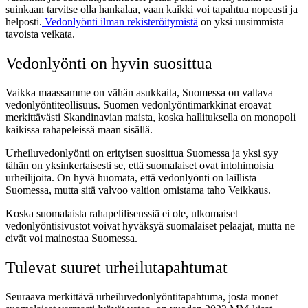
suinkaan tarvitse olla hankalaa, vaan kaikki voi tapahtua nopeasti ja
helposti.
Vedonlyönti ilman rekisteröitymistä
on yksi uusimmista
tavoista veikata.
Vedonlyönti on hyvin suosittua
Vaikka maassamme on vähän asukkaita, Suomessa on valtava
vedonlyöntiteollisuus. Suomen vedonlyöntimarkkinat eroavat
merkittävästi Skandinavian maista, koska hallituksella on monopoli
kaikissa rahapeleissä maan sisällä.
Urheiluvedonlyönti on erityisen suosittua Suomessa ja yksi syy
tähän on yksinkertaisesti se, että suomalaiset ovat intohimoisia
urheilijoita. On hyvä huomata, että vedonlyönti on laillista
Suomessa, mutta sitä valvoo valtion omistama taho Veikkaus.
Koska suomalaista rahapelilisenssiä ei ole, ulkomaiset
vedonlyöntisivustot voivat hyväksyä suomalaiset pelaajat, mutta ne
eivät voi mainostaa Suomessa.
Tulevat suuret urheilutapahtumat
Seuraava merkittävä urheiluvedonlyöntitapahtuma, josta monet