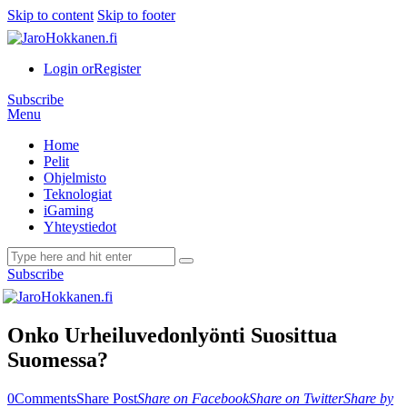
Skip to content
Skip to footer
Login or
Register
Subscribe
Menu
Home
Pelit
Ohjelmisto
Teknologiat
iGaming
Yhteystiedot
Subscribe
Onko Urheiluvedonlyönti Suosittua
Suomessa?
0
Comments
Share Post
Share on Facebook
Share on Twitter
Share by