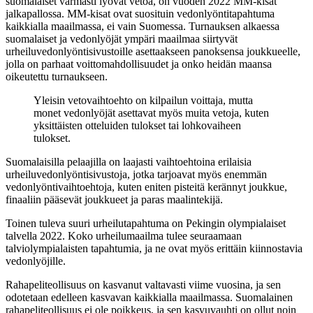
suomalaiset varmasti lyövät vetoa, on vuoden 2022 MM-kisat
jalkapallossa. MM-kisat ovat suosituin vedonlyöntitapahtuma
kaikkialla maailmassa, ei vain Suomessa. Turnauksen alkaessa
suomalaiset ja vedonlyöjät ympäri maailmaa siirtyvät
urheiluvedonlyöntisivustoille asettaakseen panoksensa joukkueelle,
jolla on parhaat voittomahdollisuudet ja onko heidän maansa
oikeutettu turnaukseen.
Yleisin vetovaihtoehto on kilpailun voittaja, mutta
monet vedonlyöjät asettavat myös muita vetoja, kuten
yksittäisten otteluiden tulokset tai lohkovaiheen
tulokset.
Suomalaisilla pelaajilla on laajasti vaihtoehtoina erilaisia
urheiluvedonlyöntisivustoja, jotka tarjoavat myös enemmän
vedonlyöntivaihtoehtoja, kuten eniten pisteitä kerännyt joukkue,
finaaliin pääsevät joukkueet ja paras maalintekijä.
Toinen tuleva suuri urheilutapahtuma on Pekingin olympialaiset
talvella 2022. Koko urheilumaailma tulee seuraamaan
talviolympialaisten tapahtumia, ja ne ovat myös erittäin kiinnostavia
vedonlyöjille.
Rahapeliteollisuus on kasvanut valtavasti viime vuosina, ja sen
odotetaan edelleen kasvavan kaikkialla maailmassa. Suomalainen
rahapeliteollisuus ei ole poikkeus, ja sen kasvuvauhti on ollut noin