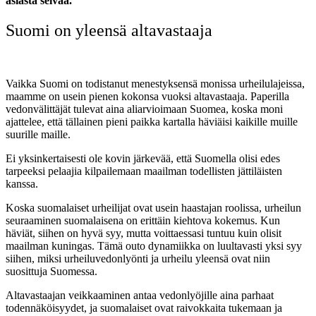
asiasta selvää.
Suomi on yleensä altavastaaja
Vaikka Suomi on todistanut menestyksensä monissa urheilulajeissa,
maamme on usein pienen kokonsa vuoksi altavastaaja. Paperilla
vedonvälittäjät tulevat aina aliarvioimaan Suomea, koska moni
ajattelee, että tällainen pieni paikka kartalla häviäisi kaikille muille
suurille maille.
Ei yksinkertaisesti ole kovin järkevää, että Suomella olisi edes
tarpeeksi pelaajia kilpailemaan maailman todellisten jättiläisten
kanssa.
Koska suomalaiset urheilijat ovat usein haastajan roolissa, urheilun
seuraaminen suomalaisena on erittäin kiehtova kokemus. Kun
häviät, siihen on hyvä syy, mutta voittaessasi tuntuu kuin olisit
maailman kuningas. Tämä outo dynamiikka on luultavasti yksi syy
siihen, miksi urheiluvedonlyönti ja urheilu yleensä ovat niin
suosittuja Suomessa.
Altavastaajan veikkaaminen antaa vedonlyöjille aina parhaat
todennäköisyydet, ja suomalaiset ovat raivokkaita tukemaan ja