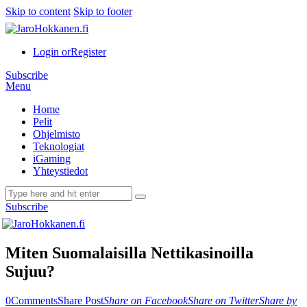
Skip to content
Skip to footer
Login or
Register
Subscribe
Menu
Home
Pelit
Ohjelmisto
Teknologiat
iGaming
Yhteystiedot
Subscribe
Miten Suomalaisilla Nettikasinoilla
Sujuu?
0
Comments
Share Post
Share on Facebook
Share on Twitter
Share by