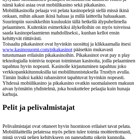
nämä kaksi asiaa ovat mobiilikasino sekä pikakasino.
Mobiilikasinolla pelaaja voi pelata kasinopelejä siellä missä ikinä
onkaan, mihin aikaan ikinä haluaa ja millä laitteella haluaakaan.
Suurimpiin suosikkeihin kuuluukin tällä hetkellä älypuhelimella
pelaaminen. Kuitenkin esimerkiksi älykelloihin on myös toiveissa
saada kasinopelaamienn mahdolliseksi., kunhan kellot ensin
kehittyvät riittävästi.
Toisaalta pikakasinot ovat hyvinkin suosittuj ja klikkaamalla itsesi
www.kasinosuomi.com/pikakasinot
pääsetkin mukavasti
tutustumaan erilaisiin pikakasinoihin. Pikakasinot ovat pay n play
teknologialla toimivia nopean toiminnan kasinoita, joilla pelaaminen
tapahtuu hyvin nopeasti. Kasinolle kirjautuminen tapahtuu joko
verkkopankkitunnuksilla tai mobiilitunnistuksella Trustlyn avulla.
Tämän lisäksi kaikki rahansiirrot tapahtuvat hyvinkin nopeasti.
Yhdessä mobiilikasino ja pikakasino ovatkin suomalaiseen makuun
aivan lyömätön yhdistelmä, joka houkuttelee pelaajia kuin hunaja
karhuja.
Pelit ja pelivalmistajat
Pelivalmistajat ovat ottaneet hyvin huomioon erilaiset tavat pelata.
Mobiililaitteilla pelatessa myös pelien tulee toimia moitteettomasti,
mistä syystä pelien kehitykseen on paneuduttu oikein kunnolla.