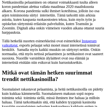
Nettikasinoilla pelaaminen on ottanut voimakkaasti tuulta alleen
koron pandemian alettua vallata maailmaa 2020 maaliskuusta
alkaen. Korona pandemia sulki ihmiset koteihinsa, jolloin iso osa
arjen toiminnoista siirtyi internetiin. Tämä tarkoitti niin arkisia
asioita, kuten kaupasta ruokaostosten tekoa, kuin myös työn ja
opiskelun siirtymistä erilaisiin palveluihin, kuten Teamsiin ja
Zoomiin. Digitali aika onkin viimeisen vuoden aikana ottanut suuria
harppauksia.
Tällä hetkellä nuorten esimerkkeinä ovat esimerkiksi
Instagram
vaikuttajat
, esports pelaajat sekä monet muut internetissä toimivat
henkilöt. Samalla myös kaikki muukin on siirtynyt nettiin. Onkin
normaalia, että myös netissä pelaaminen ja nettikasinot ovat saaneet
suosiota. Nuorille varsinbkin älylaitteet ovat osa elämää ja
internetistä etsitään niin esikuvat kuin harrastuksetkin.
Mitkä ovat tämän hetken suurimmat
trendit nettikasinoilla?
Suomalaiset rakastavat pelaamista, ja heitä nettikasinoilla on pidetty
kuin kukkaa kämmenellä. Suomalaiseen makuun sopii nopea
toiminta sekä toiminta siellä, missä ihminen itse haluaa ja milloin
haluaa. Tämä tarkoittaakin sitä, että kahden tyyppisiä kasinoita
kysytään suomalaisten pelaajien keskuudessa kaikkein eniten ja