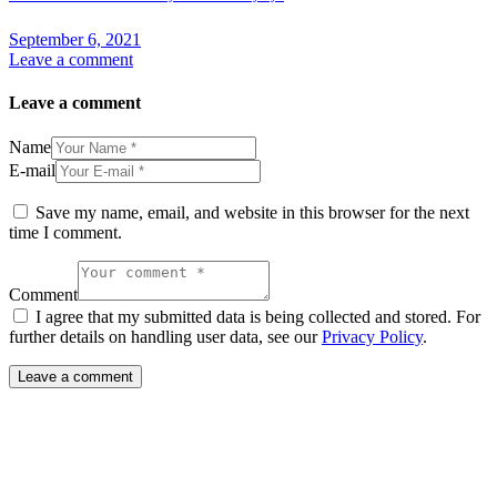
September 6, 2021
Leave a comment
Leave a comment
Name
E-mail
Save my name, email, and website in this browser for the next
time I comment.
Comment
I agree that my submitted data is being collected and stored. For
further details on handling user data, see our
Privacy Policy
.