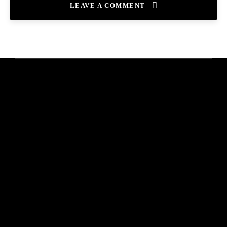
LEAVE A COMMENT