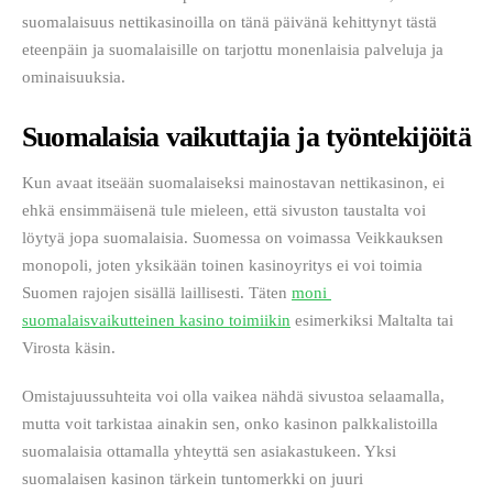
suomalaisuus nettikasinoilla on tänä päivänä kehittynyt tästä 
eteenpäin ja suomalaisille on tarjottu monenlaisia palveluja ja 
ominaisuuksia.
Suomalaisia vaikuttajia ja työntekijöitä
Kun avaat itseään suomalaiseksi mainostavan nettikasinon, ei 
ehkä ensimmäisenä tule mieleen, että sivuston taustalta voi 
löytyä jopa suomalaisia. Suomessa on voimassa Veikkauksen 
monopoli, joten yksikään toinen kasinoyritys ei voi toimia 
Suomen rajojen sisällä laillisesti. Täten 
moni 
suomalaisvaikutteinen kasino toimiikin
 esimerkiksi Maltalta tai 
Virosta käsin.
Omistajuussuhteita voi olla vaikea nähdä sivustoa selaamalla, 
mutta voit tarkistaa ainakin sen, onko kasinon palkkalistoilla 
suomalaisia ottamalla yhteyttä sen asiakastukeen. Yksi 
suomalaisen kasinon tärkein tuntomerkki on juuri 