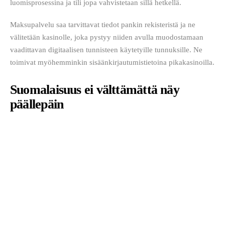
luomisprosessina ja tili jopa vahvistetaan sillä hetkellä.
Maksupalvelu saa tarvittavat tiedot pankin rekisteristä ja ne 
välitetään kasinolle, joka pystyy niiden avulla muodostamaan 
vaadittavan digitaalisen tunnisteen käytetyille tunnuksille. Ne 
toimivat myöhemminkin sisäänkirjautumistietoina pikakasinoilla.
Suomalaisuus ei välttämättä näy
päällepäin