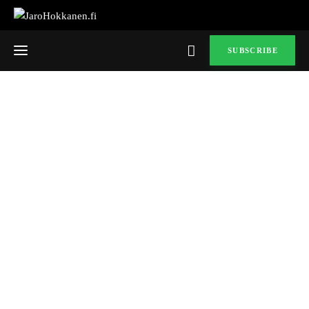
SUBSCRIBE
Mitä Kaikkea Käsite Suomalaisesta
Home
Nettikasinosta Nykyään Tarkoittaa?
0
Comments
SHARE POST
Pelit
Ohjelmisto
Teknologiat
iGaming
Yhteystiedot