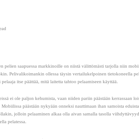
ead
 pelien saapuessa markkinoille on niistä välittömästi tarjolla niin mobii
kin. Pelivalikoimankin ollessa täysin vertailukelpoinen tietokoneella pel
 pelaaja itse päättää, mitä laitetta tahtoo pelaamiseen käyttää.
eissä ei ole paljon kehumista, vaan niiden pariin päästään kerrassaan loi
 Mobiilissa päästään nykyään onneksi nauttimaan ihan samoista eduista
llakin, jolloin pelaaminen alkaa olla aivan samalla tasolla viihdyttävyy
ella pelatessa.