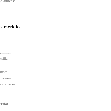
selaimessa 
esimerkiksi
elummin 
silla”.
mista 
ttavien 
äviä tässä 
rsiot: