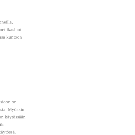
neilla, 
nettikasinot 
nsa kuntoon 
osioon on 
ista. Myöskin 
 on käytössään 
ös 
käytössä.