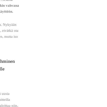
ykin vahvana 
käyttöön.
la. Nykyään 
, eivätkä ota 
n, mutta iso 
 ihminen
lle
ä uusia 
tteilla 
loittaa niin, 