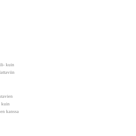
li- kuin 
attaviin 
stavien 
 kuin 
den kanssa 