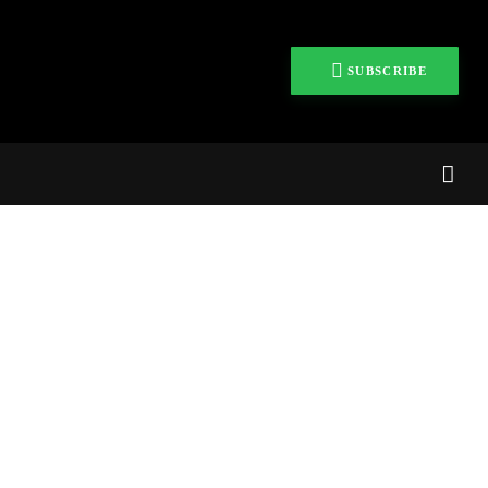
SUBSCRIBE
0
Comments
SHARE POST