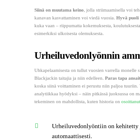
Siinä on muutama keino
, jolla striimaamisella voi te
kanavan kasvattaminen voi viedä vuosia. 
Hyvä puoli 
kuka vaan – riippumatta kokemuksesta, koulutuksesta, i
esimerkiksi ulkoisesta olemuksesta. 
Urheiluvedonlyönnin amm
Uhkapelaamisesta on tullut vuosien varrella monelle s
Blackjackin taitajia ja niin edelleen. 
Paras tapa ansai
koska siinä voittaminen ei perustu niin paljoa tuuriin
analytiikkaa hyödyksi – näin pitkässä juoksussa on ma
tekeminen on mahdollista, kuten historia on 
osoittanu
Urheiluvedonlyöntiin on kehitetty 
automaattisesti.