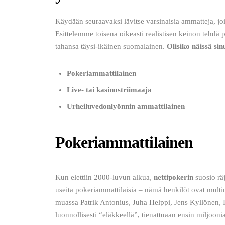
Käydään seuraavaksi lävitse varsinaisia ammatteja, joid
Esittelemme toisena oikeasti realistisen keinon tehdä pe
tahansa täysi-ikäinen suomalainen. 
Olisiko näissä si
Pokeriammattilainen
Live- tai kasinostriimaaja
Urheiluvedonlyönnin ammattilainen
Pokeriammattilainen
Kun elettiin 2000-luvun alkua, 
nettipokerin 
suosio rä
useita pokeriammattilaisia – nämä henkilöt ovat multi
muassa Patrik Antonius, Juha Helppi, Jens Kyllönen, 
luonnollisesti “eläkkeellä”, tienattuaan ensin miljooni