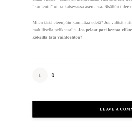
“kontentti” on ratkaisevassa asemassa. Sisällön tulee oll
Miten tästä eteenpäin kannattaa edetä? Jos valitsit str
maltillisella pelikassalla. 
Jos pelaat pari kertaa viikos
kokeilla tätä vaihtoehtoa? 
0
LEAVE A CO