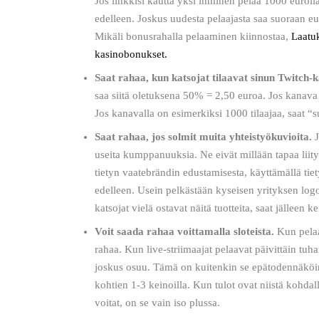
Jos linkkisi kautta yksi ihminen pelaa 1000 eurolla
edelleen. Joskus uudesta pelaajasta saa suoraan 
Mikäli bonusrahalla pelaaminen kiinnostaa,
Laatuk
kasinobonukset.
Saat rahaa, kun katsojat tilaavat sinun Twitch
saa siitä oletuksena 50% = 2,50 euroa. Jos kanava 
Jos kanavalla on esimerkiksi 1000 tilaajaa, saat “
Saat rahaa, jos solmit muita yhteistyökuvioita.
J
useita kumppanuuksia. Ne eivät millään tapaa liity
tietyn vaatebrändin edustamisesta, käyttämällä tie
edelleen. Usein pelkästään kyseisen yrityksen logo
katsojat vielä ostavat näitä tuotteita, saat jälleen k
Voit saada rahaa voittamalla sloteista.
Kun pelaat
rahaa. Kun live-striimaajat pelaavat päivittäin tuhan
joskus osuu. Tämä on kuitenkin se epätodennäköin
kohtien 1-3 keinoilla. Kun tulot ovat niistä kohdall
voitat, on se vain iso plussa.