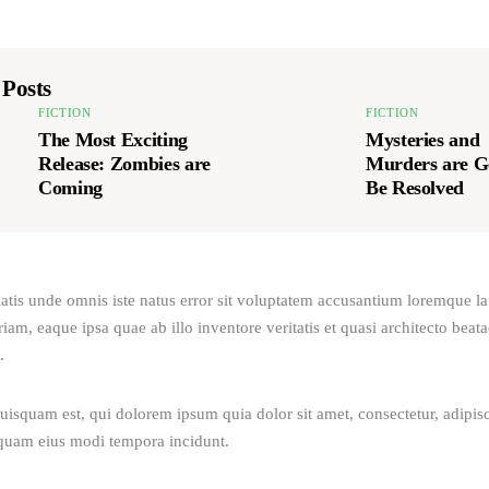
 Posts
FICTION
FICTION
The Most Exciting
Mysteries and
Release: Zombies are
Murders are G
Coming
Be Resolved
iatis unde omnis iste natus error sit voluptatem accusantium loremque l
am, eaque ipsa quae ab illo inventore veritatis et quasi architecto beatae
. 
isquam est, qui dolorem ipsum quia dolor sit amet, consectetur, adipisci
uam eius modi tempora incidunt.