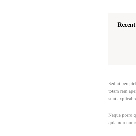
Recent
Sed ut perspic
totam rem aperi
sunt explicabo
Neque porro qu
quia non numq