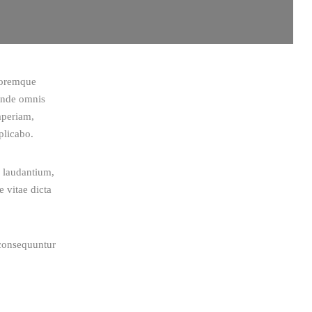
oloremque 
 unde omnis 
aperiam, 
plicabo.  
 laudantium, 
 vitae dicta 
 consequuntur 