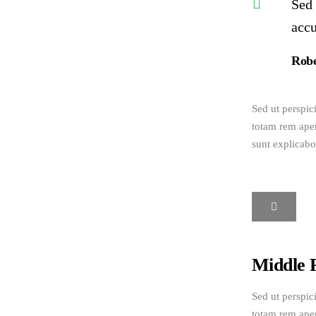
Sed 
acc
Robe
Sed ut perspic
totam rem aperi
sunt explicabo
Middle 
Sed ut perspic
totam rem aperi