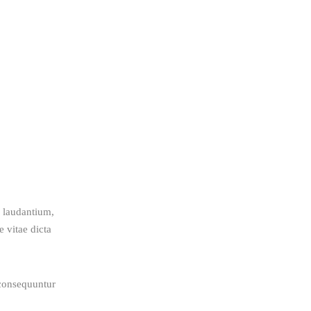
 laudantium, 
 vitae dicta 
 consequuntur 