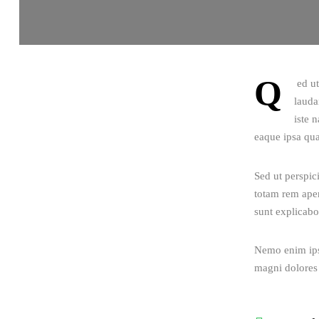
Q
 ed u
lauda
iste 
eaque ipsa quae
Sed ut perspic
totam rem aperi
sunt explicabo
Nemo enim ipsa
magni dolores 