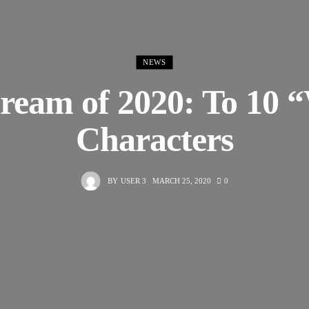
NEWS
ream of 2020: To 10
Characters
BY
USER 3
MARCH 25, 2020
0