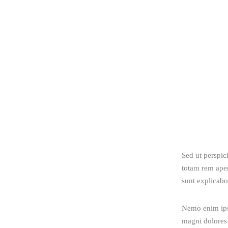
Sed ut perspic
totam rem aperi
sunt explicabo
Nemo enim ipsa
magni dolores 