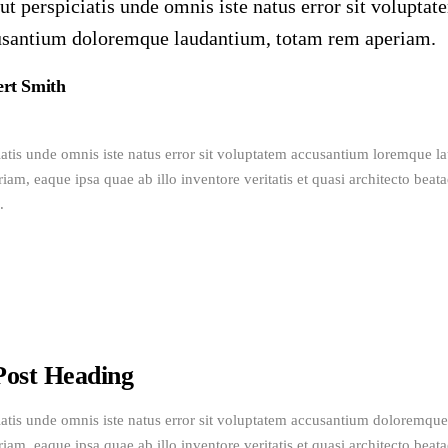
ut perspiciatis unde omnis iste natus error sit voluptat
usantium doloremque laudantium, totam rem aperiam.
rt Smith
iatis unde omnis iste natus error sit voluptatem accusantium loremque l
am, eaque ipsa quae ab illo inventore veritatis et quasi architecto beatae
. 
Post Heading
iatis unde omnis iste natus error sit voluptatem accusantium doloremque
am, eaque ipsa quae ab illo inventore veritatis et quasi architecto beatae