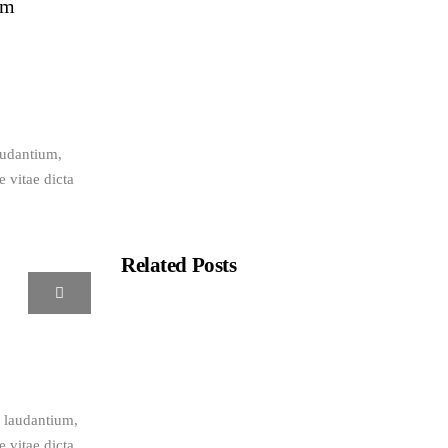
em
audantium, 
 vitae dicta 
Related Posts
Nature and Climate Shift in Apocalyptic
Movies
New Adventures of Angels
 laudantium, 
 vitae dicta 