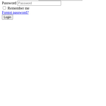
Password
Remember me
Forgot password?
Login