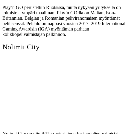
Play’n GO perustettiin Ruotsissa, mutta nykyään yrityksellä on
toimistoja ympäri maailman. Play’n GO:lla on Maltan, Ison-
Britannian, Belgian ja Romanian peliviranomaisen myöntämät
pelilisenssit. Pelitalo on nappasi vuosina 2017
–
2019 International
Gaming Awardsin (IGA) myöntämän parhaan
kolikkopelivalmistajan palkinnon.
Nolimit City
Nolimit City on niin ikään ruotsalainen kasinopelien valmistaja,