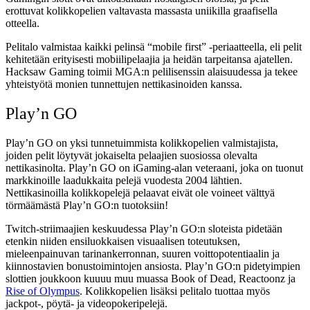
erottuvat kolikkopelien valtavasta massasta uniikilla graafisella
otteella.
Pelitalo valmistaa kaikki pelinsä “mobile first” -periaatteella, eli pelit
kehitetään erityisesti mobiilipelaajia ja heidän tarpeitansa ajatellen.
Hacksaw Gaming toimii MGA:n pelilisenssin alaisuudessa ja tekee
yhteistyötä monien tunnettujen nettikasinoiden kanssa.
Play’n GO
Play’n GO on yksi tunnetuimmista kolikkopelien valmistajista,
joiden pelit löytyvät jokaiselta pelaajien suosiossa olevalta
nettikasinolta. Play’n GO on iGaming-alan veteraani, joka on tuonut
markkinoille laadukkaita pelejä vuodesta 2004 lähtien.
Nettikasinoilla kolikkopelejä pelaavat eivät ole voineet välttyä
törmäämästä Play’n GO:n tuotoksiin!
Twitch-striimaajien keskuudessa Play’n GO:n sloteista pidetään
etenkin niiden ensiluokkaisen visuaalisen toteutuksen,
mieleenpainuvan tarinankerronnan, suuren voittopotentiaalin ja
kiinnostavien bonustoimintojen ansiosta. Play’n GO:n pidetyimpien
slottien joukkoon kuuuu muu muassa Book of Dead, Reactoonz ja
Rise of Olympus
. Kolikkopelien lisäksi pelitalo tuottaa myös
jackpot-, pöytä- ja videopokeripelejä.