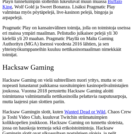
Playn tunnetuimpiin slotteihin lukeutuvat muun muassa
Buffalo
King
, Wolf Gold ja Sweet Bonanza. Lisäksi Pragmatic Play
valmistaa myös pöytäpelejä, live-kasinon pelejä, bingoja ja
arpapelejä.
Pragmatic Play on kansainvälinen toimija, jolla on toimistoja useissa
eri maissa ympäri maailman. Pelistudio julkaisee pelejä yli 30
kielellä yli 20 maahan. Pragmatic Playllä on Malta Gaming
Authorityn (MGA) lisenssi vuodesta 2016 lähtien, ja sen
yhteistyökumppaneihin kuuluu nettikasinomaailman nimekkäät
toimijat.
Hacksaw Gaming
Hacksaw Gaming on vielä suhteellisen nuori yritys, mutta se on
nopeasti lunastanut paikkansa suosituimpien kasinopelivalmistajien
joukossa. Vuonna 2018 perustettu Hacksaw Gaming aloitti
toimintansa valmistamalla nettikasinoilla pelattavia raaputusarpoja,
mutta laajensi pian slottien pariin.
Hacksaw Gamingin slotit, kuten
Wanted Dead or Wild
, Chaos Crew
ja Toshi Video Club, kuuluvat Twitchin striimatuimpien
kolikkopelien joukkoon. Hacksaw Gaming on tunnettu sloteista,
jossa on hauskoja teemoja sekä erikoistoimintoja. Hacksaw
Gamingin slotit ovat ulkoasultaan nostalgisen oloisia, ja pelit