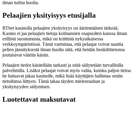
ilman turhia huolia.
Pelaajien yksityisyys etusijalla
RTbet kasinolla pelaajien yksityisyys on äärimmäisen tärkeää.
Kasino ei jaa pelaajien tietoja kolmansien osapuolten kanssa ilman
erillistä suostumusta, mikä on kriittistä nykyaikaisessa
verkkoympäristössä. Tämä varmistaa, että pelaajat voivat nauttia
pelien jännityksestä ilman huolta siitä, että heidän henkilötietonsa
joutuisivat vääriin käsiin.
Pelaajien tiedot käsitellään tarkasti ja niitä säilytetään turvallisilla
palvelimilla. Lisäksi pelaajat voivat myös valita, kuinka paljon tietoa
he haluavat jakaa kasinolle, mikä lisää käyttäjien hallintaa omiin
tietoihinsa liittyen. Tämä takaa täyden mielenrauhan ja
yksityisyyden säilymisen.
Luotettavat maksutavat