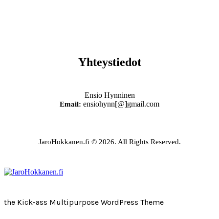
Yhteystiedot
Ensio Hynninen
ensiohynn[@]gmail.com
Email:
JaroHokkanen.fi © 2026. All Rights Reserved.
the Kick-ass Multipurpose WordPress Theme