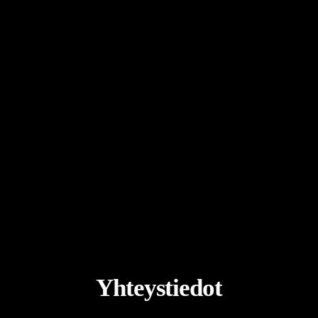
Yhteystiedot