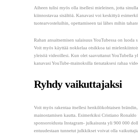
Aiheen tulisi myös olla itsellesi mieleinen, jotta sinull
kiinnostavaa sisältöä. Kanavasi voi keskittyä esimerk
tuotearvosteluihin, opettamiseen tai lähes mihin tahan
Rahan ansaitsemisen salaisuus YouTubessa on luoda sisä
Voit myös käyttää nokkelaa otsikkoa tai mielenkiintoi
yleisöä videoillesi. Kun olet saavuttanut YouTubella yh
kanavasi YouTube-mainoksilla tienataksesi rahaa video
Ryhdy vaikuttajaksi
Voit myös rakentaa itsellesi henkilökohtaisen brändin
mainostamisen kautta. Esimerkiksi Cristiano Ronaldo 
sponsoroidusta Instagram- julkaisusta yli 900 000 doll
entuudestaan tunnetut julkkikset voivat olla vaikuttajia