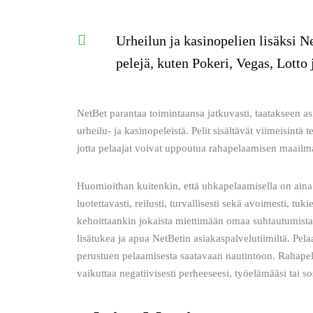
Urheilun ja kasinopelien lisäksi N
pelejä, kuten Pokeri, Vegas, Lotto
NetBet parantaa toimintaansa jatkuvasti, taatakseen 
urheilu- ja kasinopeleistä. Pelit sisältävät viimeisintä
jotta pelaajat voivat uppoutua rahapelaamisen maailma
Huomioithan kuitenkin, että uhkapelaamisella on aina 
luotettavasti, reilusti, turvallisesti sekä avoimesti, tu
kehoittaankin jokaista miettimään omaa suhtautumista
lisätukea ja apua NetBetin asiakaspalvelutiimiltä. Pela
perustuen pelaamisesta saatavaan nautintoon. Rahapel
vaikuttaa negatiivisesti perheeseesi, työelämääsi tai sos