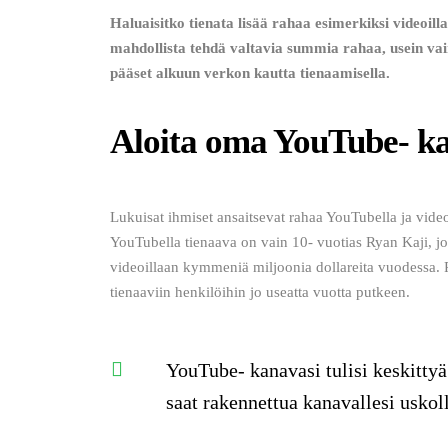
Haluaisitko tienata lisää rahaa esimerkiksi videoilla
mahdollista tehdä valtavia summia rahaa, usein vain 
pääset alkuun verkon kautta tienaamisella.
Aloita oma YouTube- k
Lukuisat ihmiset ansaitsevat rahaa YouTubella ja video
YouTubella tienaava on vain 10- vuotias Ryan Kaji, jok
videoillaan kymmeniä miljoonia dollareita vuodessa.
tienaaviin henkilöihin jo useatta vuotta putkeen.
YouTube- kanavasi tulisi keskittyä
saat rakennettua kanavallesi uskol