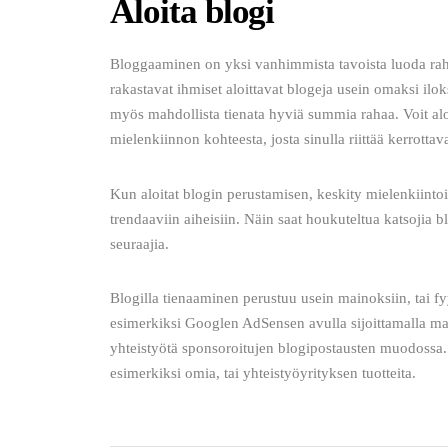
Aloita blogi
Bloggaaminen on yksi vanhimmista tavoista luoda rahaa
rakastavat ihmiset aloittavat blogeja usein omaksi ilo
myös mahdollista tienata hyviä summia rahaa. Voit al
mielenkiinnon kohteesta, josta sinulla riittää kerrottav
Kun aloitat blogin perustamisen, keskity mielenkiintois
trendaaviin aiheisiin. Näin saat houkuteltua katsojia bl
seuraajia.
Blogilla tienaaminen perustuu usein mainoksiin, tai fy
esimerkiksi Googlen AdSensen avulla sijoittamalla main
yhteistyötä sponsoroitujen blogipostausten muodossa.
esimerkiksi omia, tai yhteistyöyrityksen tuotteita.