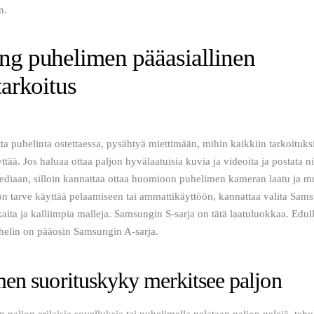
n. 
g puhelimen pääasiallinen
tarkoitus
ta puhelinta ostettaessa, pysähtyä miettimään, mihin kaikkiin tarkoituksi
yttää. Jos haluaa ottaa paljon hyvälaatuisia kuvia ja videoita ja postata ni
ediaan, silloin kannattaa ottaa huomioon puhelimen kameran laatu ja mu
on tarve käyttää pelaamiseen tai ammattikäyttöön, kannattaa valita Sam
ita ja kalliimpia malleja. Samsungin S-sarja on tätä laatuluokkaa. Edul
helin on pääosin Samsungin A-sarja. 
en suorituskyky merkitsee paljon
 paljon erilaisia sovelluksia tai puhelimella pelataan paljon pelejä, teh