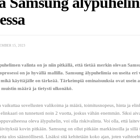
a Samsung älypuhelin
tessa
MBER 15, 2023
puhelimen valinta on jo niin pitkällä, että tietää merkin olevan Sams
oprosessi on jo hyvällä mallilla. Samsung älypuhelimia on useita eri 
ä, mikä käyttäjälle on tärkeää. Tärkeimpiä ominaisuuksia ovat usein a
muistin määrä ja tietysti ulkonäkö.
elinkaari on tunnetusti noin 2 vuotta, joskus vähän enemmän. Siksi aiv
ppuvaiheessa oleva älypuhelin, voi olla riskivalinta. Voi olla, että laitev
äivityksiä kovin pitkään. Samsung on ollut pitkään markkinoilla ja sillä 
eita ulos säännöllisesti. Lisäksi sitä kehitetään koko ajan, joten vaihtoe