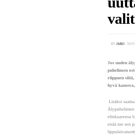
uutt
vali
BY
JARO
NOVE
Jos uuden äly
puhelimen ost
riippuen siit
hyvä kamera, 
 Lisäksi saattaa vaikuttaa sovellusten valikoima ja määrä, toimitusnopeus, hinta ja elinkaaren vaihe. 
Älypuhelinten 
elinkaarensa lo
enää tue sen p
lippulaivatuott