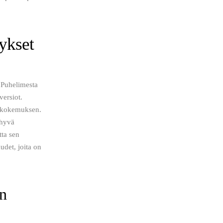
ykset
 Puhelimesta 
versiot. 
tökokemuksen. 
 hyvä 
tta sen 
det, joita on 
en