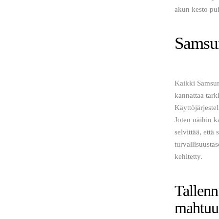
akun kesto puh
Samsun
Kaikki Samsung
kannattaa tarki
Käyttöjärjest
Joten näihin k
selvittää, että
turvallisuusta
kehitetty. 
Tallenn
mahtuu