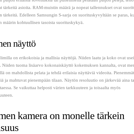
at tärkeitä asioita. RAM-muistin määrä ja nopeat tallennukset ovat suori
än tärkeitä. Edelleen Samsungin S-sarja on suorituskyvyltään se paras, ku
in määrin kohtuullisen tasoista suorituskykyä. 
men näyttö
milla on erikokoisia ja mallisia näyttöjä. Niiden laatu ja koko ovat usei
ta. Niiden tuoma lisäarvo kokonaiskäyttö kokemuksen kannalta, ovat merk
llä on mahdollista pelata ja tehdä erilaisia näyttäviä videoita. Pienemmä
iä ja mahtuvat pienempään tilaan. Näytön resoluutio on järkevää aina ta
ttaessa. Se vaikuttaa helposti värien tarkkuuteen ja toisaalta myös 
uuteen. 
men kamera on monelle tärkein
isuus