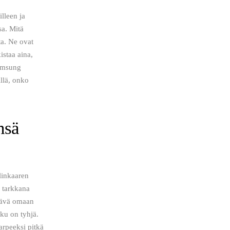
lleen ja 
a. Mitä 
a. Ne ovat 
staa aina, 
Samsung 
llä, onko 
nsä
linkaaren 
 tarkkana 
ttävä omaan 
ku on tyhjä. 
arpeeksi pitkä 