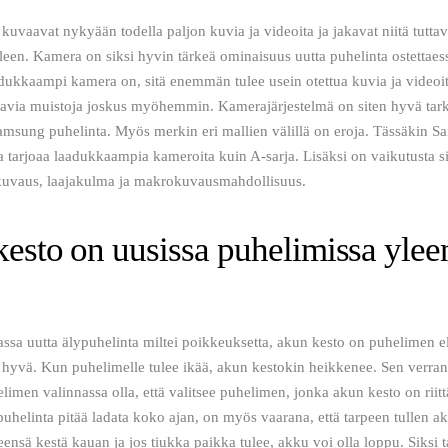
kuvaavat nykyään todella paljon kuvia ja videoita ja jakavat niitä tuttavi
leen. Kamera on siksi hyvin tärkeä ominaisuus uutta puhelinta ostettaess
dukkaampi kamera on, sitä enemmän tulee usein otettua kuvia ja videoit
ttavia muistoja joskus myöhemmin. Kamerajärjestelmä on siten hyvä tarki
amsung puhelinta. Myös merkin eri mallien välillä on eroja. Tässäkin 
 tarjoaa laadukkaampia kameroita kuin A-sarja. Lisäksi on vaikutusta si
uvaus, laajakulma ja makrokuvausmahdollisuus. 
esto on uusissa puhelimissa ylee
sa uutta älypuhelinta miltei poikkeuksetta, akun kesto on puhelimen e
 hyvä. Kun puhelimelle tulee ikää, akun kestokin heikkenee. Sen verran
limen valinnassa olla, että valitsee puhelimen, jonka akun kesto on rii
puhelinta pitää ladata koko ajan, on myös vaarana, että tarpeen tullen ak
leensä kestä kauan ja jos tiukka paikka tulee, akku voi olla loppu. Siksi t