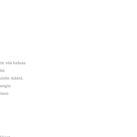
in sitä haluaa 
itä 
istin määrä. 
sungin 
linen 
okkaat 