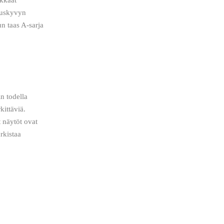
tuskyvyn 
n taas A-sarja 
n todella 
ittäviä. 
t näytöt ovat 
rkistaa 