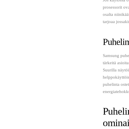
prosessorit ov
osalta niinikä
tarjoaa jossak
Puheli
Samsung puheli
tärkeitä asioi
Suurilla näytöi
helppokäyttöis
puhelinta oste
energiatehokk
Puheli
omina