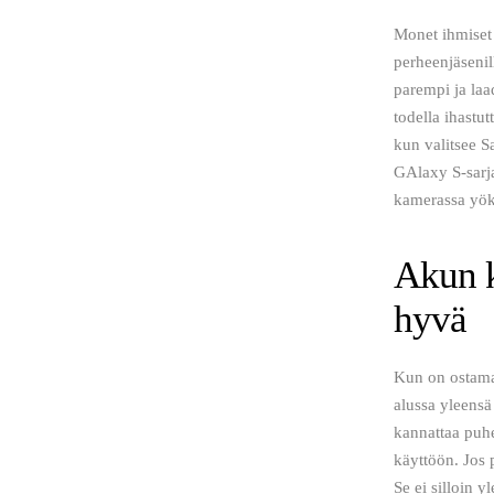
Monet ihmiset 
perheenjäsenil
parempi ja laa
todella ihastu
kun valitsee S
GAlaxy S-sarja
kamerassa yök
Akun k
hyvä
Kun on ostamas
alussa yleensä
kannattaa puhe
käyttöön. Jos 
Se ei silloin y