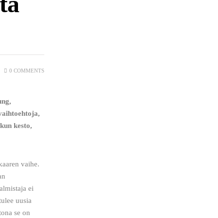
ta
0
COMMENTS
ung, 
vaihtoehtoja, 
kun kesto, 
an 
almistaja ei 
tulee uusia 
htona se on 