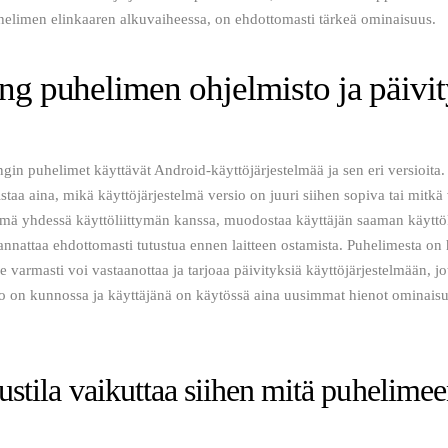
elimen elinkaaren alkuvaiheessa, on ehdottomasti tärkeä ominaisuus. 
g puhelimen ohjelmisto ja päivit
in puhelimet käyttävät Android-käyttöjärjestelmää ja sen eri versioita.
staa aina, mikä käyttöjärjestelmä versio on juuri siihen sopiva tai mitkä 
elmä yhdessä käyttöliittymän kanssa, muodostaa käyttäjän saaman käyt
annattaa ehdottomasti tutustua ennen laitteen ostamista. Puhelimesta on
 se varmasti voi vastaanottaa ja tarjoaa päivityksiä käyttöjärjestelmään, jo
so on kunnossa ja käyttäjänä on käytössä aina uusimmat hienot ominaisuu
ustila vaikuttaa siihen mitä puhelime