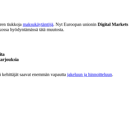
oren tiukkoja
maksukäytäntöjä
. Nyt Euroopan unionin
Digital Market
kossa hyödyntämässä tätä muutosta.
ita
tarjouksia
lä kehittäjät saavat enemmän vapautta
jakeluun ja hinnoitteluun
.