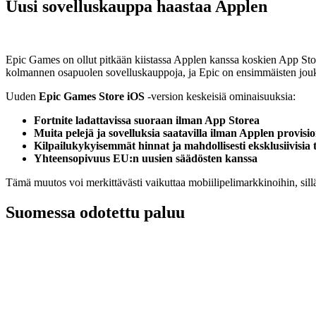
Uusi sovelluskauppa haastaa Applen
Epic Games on ollut pitkään kiistassa Applen kanssa koskien App St
kolmannen osapuolen sovelluskauppoja, ja Epic on ensimmäisten jou
Uuden
Epic Games Store iOS
-version keskeisiä ominaisuuksia:
Fortnite ladattavissa suoraan ilman App Storea
Muita pelejä ja sovelluksia saatavilla ilman Applen provisio
Kilpailukykyisemmät hinnat ja mahdollisesti eksklusiivisia 
Yhteensopivuus EU:n uusien säädösten kanssa
Tämä muutos voi merkittävästi vaikuttaa mobiilipelimarkkinoihin, sil
Suomessa odotettu paluu