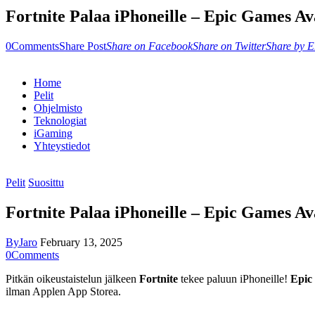
Fortnite Palaa iPhoneille – Epic Games 
0
Comments
Share Post
Share on Facebook
Share on Twitter
Share by E
Home
Pelit
Ohjelmisto
Teknologiat
iGaming
Yhteystiedot
Pelit
Suosittu
Fortnite Palaa iPhoneille – Epic Games 
By
Jaro
February 13, 2025
0
Comments
Pitkän oikeustaistelun jälkeen
Fortnite
tekee paluun iPhoneille!
Epic
ilman Applen App Storea.