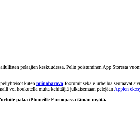
lpailullisten pelaajien keskuudessa. Pelin poistuminen App Storesta vuo
peliyhteisöt kuten
miinaharava
-foorumit sekä e-urheilua seuraavat si
 malli voi houkutella muita kehittäjiä julkaisemaan pelejään
Applen ekos
ortnite palaa iPhoneille Euroopassa tämän myötä.