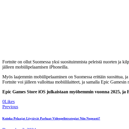
Fortnite on ollut Suomessa yksi suosituimmista peleistä nuorten ja ki
jälleen mobiilipelaamisen iPhoneilla.
Myös laajemmin mobiilipelaaminen on Suomessa erittäin suosittua, ja 
Fortnite voi jälleen valloittaa mobiililaitteet, ja samalla Epic Gamesin
Epic Games Store iOS julkaistaan myöhemmin vuonna 2025, ja F
0
Likes
Post
Previous
navigation
Kuinka Pelaajat Löytävät Parhaat Videopelistrategiat Niin Nopeasti?