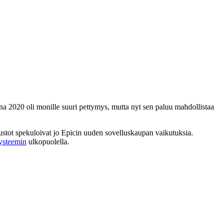
nna 2020 oli monille suuri pettymys, mutta nyt sen paluu mahdollistaa
vustot spekuloivat jo Epicin uuden sovelluskaupan vaikutuksia.
ysteemin
ulkopuolella.