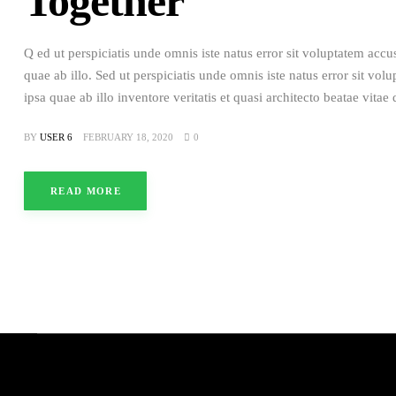
Together
Q ed ut perspiciatis unde omnis iste natus error sit voluptatem a
quae ab illo. Sed ut perspiciatis unde omnis iste natus error sit 
ipsa quae ab illo inventore veritatis et quasi architecto beatae vitae
BY
USER 6
FEBRUARY 18, 2020
0
READ MORE