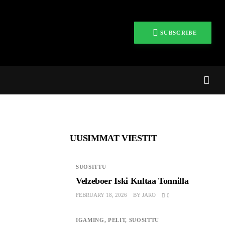
SUBSCRIBE
UUSIMMAT VIESTIT
SUOSITTU
Velzeboer Iski Kultaa Tonnilla
FEBRUARY 18, 2026
BY
JARO
0
IGAMING,
PELIT,
SUOSITTU