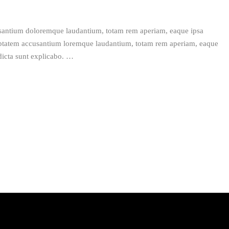
ccusantium doloremque laudantium, totam rem aperiam, eaque ipsa
voluptatem accusantium loremque laudantium, totam rem aperiam, eaque
 dicta sunt explicabo. …