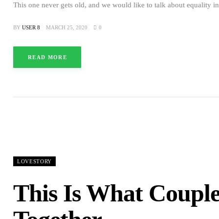
This one never gets old, and we would like to talk about equality i
BY
USER 8
MARCH 25, 2020
0
READ MORE
LOVESTORY
This Is What Coupl