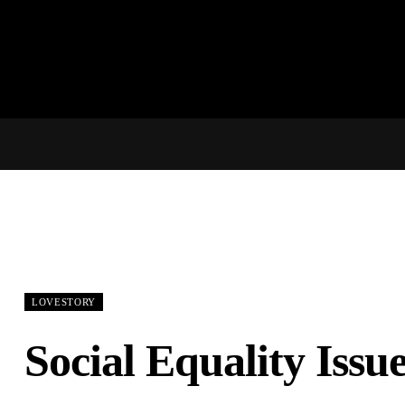
Home
Pelit
Ohjelmisto
Teknologiat
iGaming
Yhteystiedot
LOVESTORY
Social Equality Issu