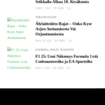
Seikkailu Alkaa 10. Kesäkuuta
JUNE 7, 2025
BY
JARO
0
TEKNOLOGIAT
Älylaitteiden Rajat – Onko Kyse
Arjen Auttamisesta Vai
Orjuuttamisesta
MAY 19, 2025
BY
JARO
0
IGAMING,
PELIT,
SUOSITTU
F1 25: Uusi Näkemys Formula 1:stä
Codemastersilta ja EA Sportsilta
MAY 7, 2025
BY
JARO
0