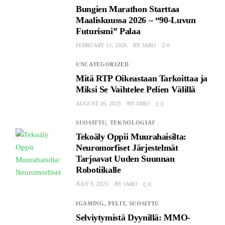
Bungien Marathon Starttaa
Maaliskuussa 2026 – “90-Luvun
Futurismi” Palaa
FEBRUARY 11, 2026
BY
JARO
0
UNCATEGORIZED
Mitä RTP Oikeastaan ​​Tarkoittaa ja
Miksi Se Vaihtelee Pelien Välillä
AUGUST 26, 2025
BY
JARO
0
SUOSITTU,
TEKNOLOGIAT
Tekoäly Oppii Muurahaisilta:
Neuromorfiset Järjestelmät
Tarjoavat Uuden Suunnan
Robotiikalle
JULY 9, 2025
BY
JARO
0
IGAMING,
PELIT,
SUOSITTU
Selviytymistä Dyynillä: MMO-