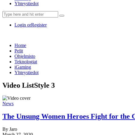
Yhteystiedot
Login or
Register
Home
Pelit
Ohjelmisto
Teknologiat
iGaming
Yhteystiedot
Video List
Style 3
News
The Unsung Women Heroes Fight for the 
By
Jaro
March 27, 2020